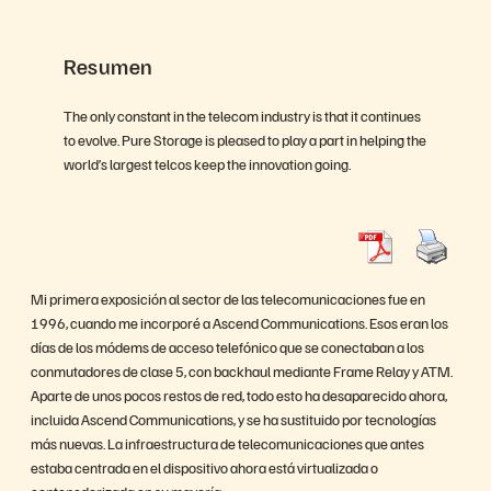
Resumen
The only constant in the telecom industry is that it continues
to evolve. Pure Storage is pleased to play a part in helping the
world’s largest telcos keep the innovation going.
Mi primera exposición al sector de las telecomunicaciones fue en
1996, cuando me incorporé a Ascend Communications. Esos eran los
días de los módems de acceso telefónico que se conectaban a los
conmutadores de clase 5, con backhaul mediante Frame Relay y ATM.
Aparte de unos pocos restos de red, todo esto ha desaparecido ahora,
incluida Ascend Communications, y se ha sustituido por tecnologías
más nuevas. La infraestructura de telecomunicaciones que antes
estaba centrada en el dispositivo ahora está virtualizada o
contenedorizada en su mayoría.