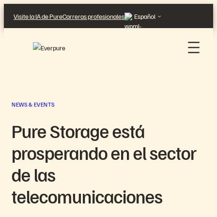
Saltar
Visite la IA de Pure
Carreras profesionales
Español
al
contenido
NEWS & EVENTS
Pure Storage está
prosperando en el sector
de las
telecomunicaciones