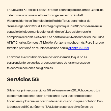
En Network X, Patrick López, Director Tecnológico de Campo Global de
Telecomunicaciones de Pure Storage, se unió a Tim Fell,
Vicepresidente de Tecnología de Red de Telus, para hablar de
“Arnessing Hybrid Cloud: Estrategias para que los ISP prosperen en un
espacio de telecomunicaciones dinámico”. Los asistentes a la
compañía aérea de Network X se centraron en Norteamérica, incluidos
AT&T, Charter, Comcast, T-Mobile, Verizon y muchos más. Pure Storage
también participó en reuniones ad hoc con la
alianza IA-RAN
.
En ambos eventos han aparecido varios temas, lo que no es
sorprendente, ya que las preocupaciones de las empresas de
telecomunicaciones son globales.
Servicios 5G
Si bien los primeros servicios 5G se lanzaron en 2019, hace poco las
telecomunicaciones están empezando a ver las rentabilidades
financieras y las nuevas ofertas de servicios con las que contaban. Con
la llegada del 5G autónomo (SA), la tan esperada división de red