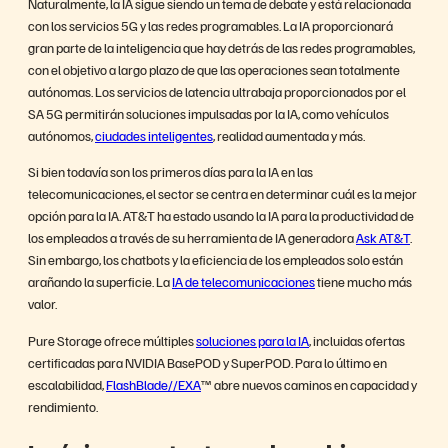
Naturalmente, la IA sigue siendo un tema de debate y está relacionada
con los servicios 5G y las redes programables. La IA proporcionará
gran parte de la inteligencia que hay detrás de las redes programables,
con el objetivo a largo plazo de que las operaciones sean totalmente
autónomas. Los servicios de latencia ultrabaja proporcionados por el
SA 5G permitirán soluciones impulsadas por la IA, como vehículos
autónomos,
ciudades inteligentes
, realidad aumentada y más.
Si bien todavía son los primeros días para la IA en las
telecomunicaciones, el sector se centra en determinar cuál es la mejor
opción para la IA. AT&T ha estado usando la IA para la productividad de
los empleados a través de su herramienta de IA generadora
Ask AT&T
.
Sin embargo, los chatbots y la eficiencia de los empleados solo están
arañando la superficie. La
IA de telecomunicaciones
tiene mucho más
valor.
Pure Storage ofrece múltiples
soluciones para la IA
, incluidas ofertas
certificadas para NVIDIA BasePOD y SuperPOD. Para lo último en
escalabilidad,
FlashBlade//EXA
™ abre nuevos caminos en capacidad y
rendimiento.