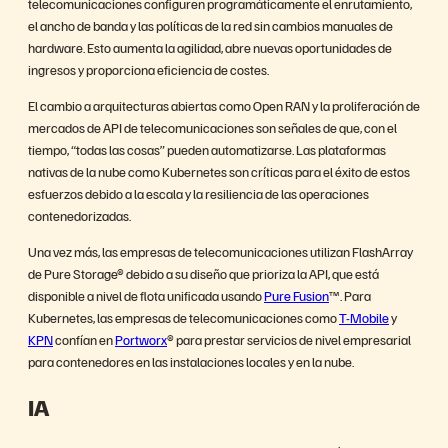
telecomunicaciones configuren programáticamente el enrutamiento,
el ancho de banda y las políticas de la red sin cambios manuales de
hardware. Esto aumenta la agilidad, abre nuevas oportunidades de
ingresos y proporciona eficiencia de costes.
El cambio a arquitecturas abiertas como Open RAN y la proliferación de
mercados de API de telecomunicaciones son señales de que, con el
tiempo, “todas las cosas” pueden automatizarse. Las plataformas
nativas de la nube como Kubernetes son críticas para el éxito de estos
esfuerzos debido a la escala y la resiliencia de las operaciones
contenedorizadas.
Una vez más, las empresas de telecomunicaciones utilizan FlashArray
de Pure Storage® debido a su diseño que prioriza la API, que está
disponible a nivel de flota unificada usando
Pure Fusion
™. Para
Kubernetes, las empresas de telecomunicaciones como
T-Mobile
y
KPN
confían en
Portworx
® para prestar servicios de nivel empresarial
para contenedores en las instalaciones locales y en la nube.
IA