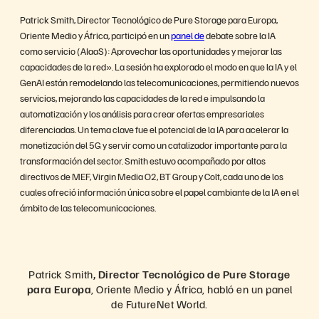
Patrick Smith, Director Tecnológico de Pure Storage para Europa,
Oriente Medio y África, participó en un
panel de
debate sobre la IA
como servicio (AIaaS): Aprovechar las oportunidades y mejorar las
capacidades de la red». La sesión ha explorado el modo en que la IA y el
GenAI están remodelando las telecomunicaciones, permitiendo nuevos
servicios, mejorando las capacidades de la red e impulsando la
automatización y los análisis para crear ofertas empresariales
diferenciadas. Un tema clave fue el potencial de la IA para acelerar la
monetización del 5G y servir como un catalizador importante para la
transformación del sector. Smith estuvo acompañado por altos
directivos de MEF, Virgin Media O2, BT Group y Colt, cada uno de los
cuales ofreció información única sobre el papel cambiante de la IA en el
ámbito de las telecomunicaciones.
Patrick Smith
, Director Tecnológico de Pure Storage
para Europa
, Oriente Medio y África, habló en un panel
de FutureNet World.