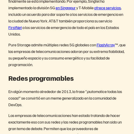
finalmente se está implementando. Por ejemplo, Singtel ha
implementado la división 5G
en Singapur
y T-Mobile
ofrece servicios
,
incluido un acuerdo para dar soporte a los servicios de emergencia en
la ciudad de Nueva York. AT&T también proporciona su servicio
FirstNet
a los servicios de emergencia de todo el país en los Estados
Unidos.
Pure Storage admite múltiples redes 5G globales con
FlashArray
™, que
las empresas de telecomunicaciones adoran por su extrema fiabilidad,
su pequeño espacio y su consumo energético y su facilidad de
programación.
Redes programables
En algún momento alrededor de 2013, la frase “¡automatice todas las
cosas!” se convirtió en un meme generalizado en la comunidad de
DevOps.
Las empresas de telecomunicaciones han estado tratando de hacer
exactamente eso con sus redes y las redes programables han sido un
gran tema de debate. Permiten que los proveedores de