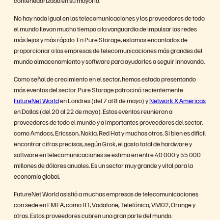
No hay nada igual en las telecomunicaciones y los proveedores de todo
el mundo llevan mucho tiempo a la vanguardia de impulsar las redes
más lejos y más rápido. En Pure Storage, estamos encantados de
proporcionar a las empresas de telecomunicaciones más grandes del
mundo almacenamiento y software para ayudarles a seguir innovando.
Como señal de crecimiento en el sector, hemos estado presentando
más eventos del sector. Pure Storage patrocinó recientemente
FutureNet World
en Londres (del 7 al 8 de mayo) y
Network X Americas
en Dallas (del 20 al 22 de mayo). Estos eventos reunieron a
proveedores de todo el mundo y a importantes proveedores del sector,
como Amdocs, Ericsson, Nokia, Red Hat y muchos otros. Si bien es difícil
encontrar cifras precisas, según Grok, el gasto total de hardware y
software en telecomunicaciones se estima en entre 40 000 y 55 000
millones de dólares anuales. Es un sector muy grande y vital para la
economía global.
FutureNet World asistió a muchas empresas de telecomunicaciones
con sede en EMEA, como BT, Vodafone, Telefónica, VM02, Orange y
otras. Estos proveedores cubren una gran parte del mundo.