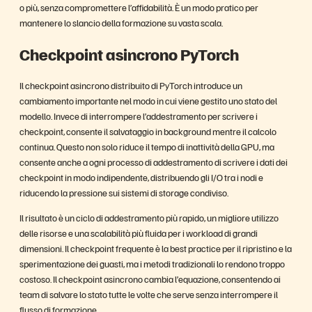
o più, senza compromettere l’affidabilità. È un modo pratico per
mantenere lo slancio della formazione su vasta scala.
Checkpoint asincrono PyTorch
Il checkpoint asincrono distribuito di PyTorch introduce un
cambiamento importante nel modo in cui viene gestito uno stato del
modello. Invece di interrompere l’addestramento per scrivere i
checkpoint, consente il salvataggio in background mentre il calcolo
continua. Questo non solo riduce il tempo di inattività della GPU, ma
consente anche a ogni processo di addestramento di scrivere i dati dei
checkpoint in modo indipendente, distribuendo gli I/O tra i nodi e
riducendo la pressione sui sistemi di storage condiviso.
Il risultato è un ciclo di addestramento più rapido, un migliore utilizzo
delle risorse e una scalabilità più fluida per i workload di grandi
dimensioni. Il checkpoint frequente è la best practice per il ripristino e la
sperimentazione dei guasti, ma i metodi tradizionali lo rendono troppo
costoso. Il checkpoint asincrono cambia l’equazione, consentendo ai
team di salvare lo stato tutte le volte che serve senza interrompere il
flusso di formazione.