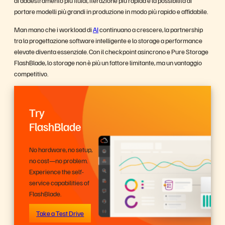
portare modelli più grandi in produzione in modo più rapido e affidabile.
Man mano che i workload di
AI
continuano a crescere, la partnership
tra la progettazione software intelligente e lo storage a performance
elevate diventa essenziale. Con il checkpoint asincrono e Pure Storage
FlashBlade, lo storage non è più un fattore limitante, ma un vantaggio
competitivo.
Try
FlashBlade
No hardware, no setup,
no cost—no problem.
Experience the self-
service capabilities of
FlashBlade.
Take a Test Drive