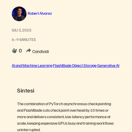
Robert Alvarez
GIU 3, 2025
6–9 MINUTES
0
Condividi
AI and Machine Learning
FlashBlade Object Storage
Generative AI
Sintesi
The combination of PyTorch asynchronous checkpointing
and FlashBlade cuts checkpoint overhead by 10 times or
more and delivers consistent, low-latency performance at
scale, keeping expensive GPUs busy and training workflows
uninterrupted.