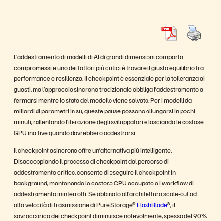
L’addestramento di modelli di AI di grandi dimensioni comporta
compromessi e uno dei fattori più critici è trovare il giusto equilibrio tra
performance e resilienza. Il checkpoint è essenziale per la tolleranza ai
guasti, ma l’approccio sincrono tradizionale obbliga l’addestramento a
fermarsi mentre lo stato del modello viene salvato. Per i modelli da
miliardi di parametri in su, queste pause possono allungarsi in pochi
minuti, rallentando l’iterazione degli sviluppatori e lasciando le costose
GPU inattive quando dovrebbero addestrarsi.
Il checkpoint asincrono offre un’alternativa più intelligente.
Disaccoppiando il processo di checkpoint dal percorso di
addestramento critico, consente di eseguire il checkpoint in
background, mantenendo le costose GPU occupate e i workflow di
addestramento ininterrotti. Se abbinato all’architettura scale-out ad
alta velocità di trasmissione di Pure Storage®
FlashBlade
®, il
sovraccarico dei checkpoint diminuisce notevolmente, spesso del 90%