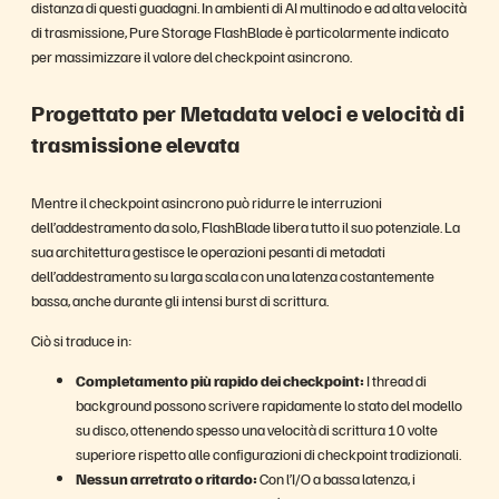
distanza di questi guadagni. In ambienti di AI multinodo e ad alta velocità
di trasmissione, Pure Storage FlashBlade è particolarmente indicato
per massimizzare il valore del checkpoint asincrono.
Progettato per Metadata veloci e velocità di
trasmissione elevata
Mentre il checkpoint asincrono può ridurre le interruzioni
dell’addestramento da solo, FlashBlade libera tutto il suo potenziale. La
sua architettura gestisce le operazioni pesanti di metadati
dell’addestramento su larga scala con una latenza costantemente
bassa, anche durante gli intensi burst di scrittura.
Ciò si traduce in:
Completamento più rapido dei checkpoint:
I thread di
background possono scrivere rapidamente lo stato del modello
su disco, ottenendo spesso una velocità di scrittura 10 volte
superiore rispetto alle configurazioni di checkpoint tradizionali.
Nessun arretrato o ritardo:
Con l’I/O a bassa latenza, i