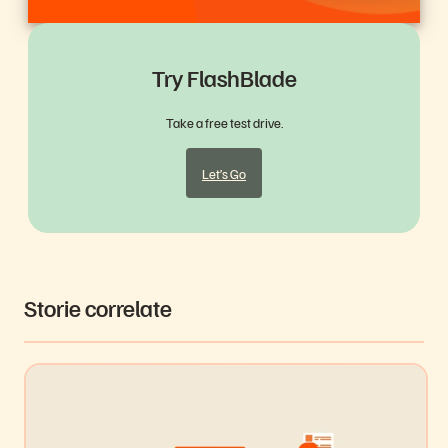
Try FlashBlade
Take a free test drive.
Let’s Go
Storie correlate