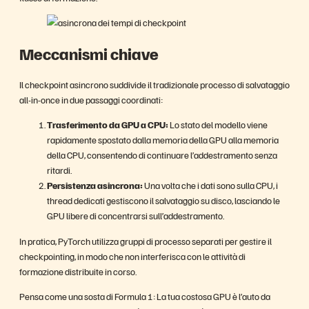
Meccanismi chiave
Il checkpoint asincrono suddivide il tradizionale processo di salvataggio
all-in-once in due passaggi coordinati:
Trasferimento da GPU a CPU:
Lo stato del modello viene
rapidamente spostato dalla memoria della GPU alla memoria
della CPU, consentendo di continuare l’addestramento senza
ritardi.
Persistenza asincrona:
Una volta che i dati sono sulla CPU, i
thread dedicati gestiscono il salvataggio su disco, lasciando le
GPU libere di concentrarsi sull’addestramento.
In pratica, PyTorch utilizza gruppi di processo separati per gestire il
checkpointing, in modo che non interferisca con le attività di
formazione distribuite in corso.
Pensa come una sosta di Formula 1: La tua costosa GPU è l’auto da