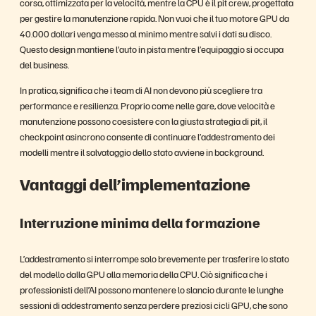
corsa, ottimizzata per la velocità, mentre la CPU è il pit crew, progettata
per gestire la manutenzione rapida. Non vuoi che il tuo motore GPU da
40.000 dollari venga messo al minimo mentre salvi i dati su disco.
Questo design mantiene l’auto in pista mentre l’equipaggio si occupa
del business.
In pratica, significa che i team di AI non devono più scegliere tra
performance e resilienza. Proprio come nelle gare, dove velocità e
manutenzione possono coesistere con la giusta strategia di pit, il
checkpoint asincrono consente di continuare l’addestramento dei
modelli mentre il salvataggio dello stato avviene in background.
Vantaggi dell’implementazione
Interruzione minima della formazione
L’addestramento si interrompe solo brevemente per trasferire lo stato
del modello dalla GPU alla memoria della CPU. Ciò significa che i
professionisti dell’AI possono mantenere lo slancio durante le lunghe
sessioni di addestramento senza perdere preziosi cicli GPU, che sono