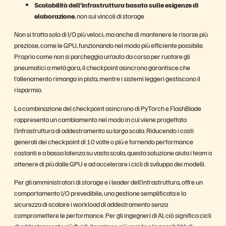
Scalabilità dell’infrastruttura basata sulle esigenze di
elaborazione
, non sui vincoli di storage
Non si tratta solo di I/O più veloci, ma anche di mantenere le risorse più
preziose, come le GPU, funzionando nel modo più efficiente possibile.
Proprio come non si parcheggia un’auto da corsa per ruotare gli
pneumatici a metà gara, il checkpoint asincrono garantisce che
l’allenamento rimanga in pista, mentre i sistemi leggeri gestiscono il
risparmio.
La combinazione del checkpoint asincrono di PyTorch e FlashBlade
rappresenta un cambiamento nel modo in cui viene progettata
l’infrastruttura di addestramento su larga scala. Riducendo i costi
generali dei checkpoint di 10 volte o più e fornendo performance
costanti e a bassa latenza su vasta scala, questa soluzione aiuta i team a
ottenere di più dalle GPU e ad accelerare i cicli di sviluppo dei modelli.
Per gli amministratori di storage e i leader dell’infrastruttura, offre un
comportamento I/O prevedibile, una gestione semplificata e la
sicurezza di scalare i workload di addestramento senza
compromettere le performance. Per gli ingegneri di AI, ciò significa cicli
di addestramento più fluidi, iterazione più rapida e la possibilità di