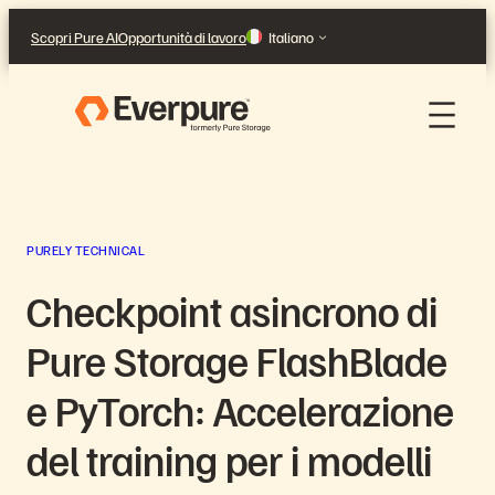
Vai
Scopri Pure AI
Opportunità di lavoro
Italiano
al
contenuto
PURELY TECHNICAL
Checkpoint asincrono di
Pure Storage FlashBlade
e PyTorch: Accelerazione
del training per i modelli