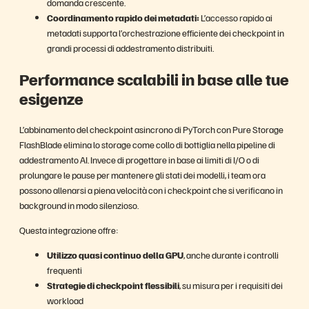
domanda crescente.
Coordinamento rapido dei metadati:
L’accesso rapido ai
metadati supporta l’orchestrazione efficiente dei checkpoint in
grandi processi di addestramento distribuiti.
Performance scalabili in base alle tue
esigenze
L’abbinamento del checkpoint asincrono di PyTorch con Pure Storage
FlashBlade elimina lo storage come collo di bottiglia nella pipeline di
addestramento AI. Invece di progettare in base ai limiti di I/O o di
prolungare le pause per mantenere gli stati dei modelli, i team ora
possono allenarsi a piena velocità con i checkpoint che si verificano in
background in modo silenzioso.
Questa integrazione offre:
Utilizzo quasi continuo della GPU
, anche durante i controlli
frequenti
Strategie di checkpoint flessibili
, su misura per i requisiti dei
workload