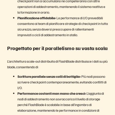
checkpoint non si accumulano né competeranno con altre
operazioni di addestramento, mantenendo il sistema reattivo e
la formazione in orario.
Pianificazione affidabile:
Le performance di I/O prevedibili
consentono ai team di pianificare strategie di checkpoint in tutta
sicurezza, senza doversi preoccupare di rallentamenti
imprevisti o cicli di addestramento in stallo.
Progettato per il parallelismo su vasta scala
L’architettura scale-out distribuita di FlashBlade distribuisce i dati su più
blade, consentendo di:
Scritture parallele senza colli di bottiglia:
Più nodi possono
scrivere checkpoint contemporaneamente, evitando conflitti di
I/O.
Performance costanti man mano che cresci:
L’aggiunta di
nodi di addestramento non sovraccarica il livello di storage
perché FlashBlade è scalabile in base all’ingombro di
elaborazione, mantenendo le performance in condizioni di