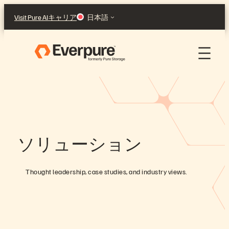
Skip
Visit Pure AI
キャリア
日本語
to
content
ソリューション
Thought leadership, case studies, and industry views.