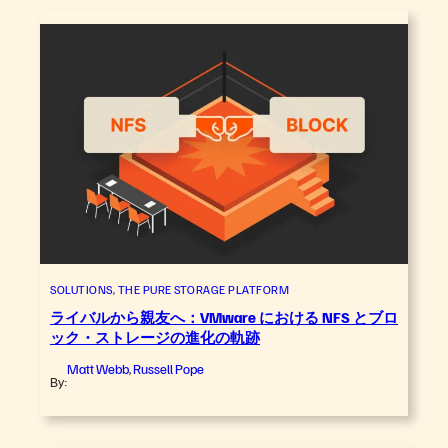
SOLUTIONS
, 
THE PURE STORAGE PLATFORM
ライバルから親友へ：VMware における NFS とブロ
ック・ストレージの進化の軌跡
Matt Webb
Russell Pope
,
By: