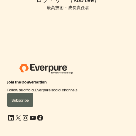
最高技術・成長責任者
Join the Conversation
Follow all official Everpure social channels
Subscribe
LinkedIn
X
Instagram
YouTube
Facebook