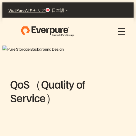
Skip
Visit Pure AI
キャリア
日本語
to
content
QoS（Quality of
Service）