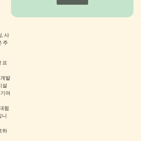
, 사
은 주
 프
 개발
시설
 기여
확대됩
집니
호하