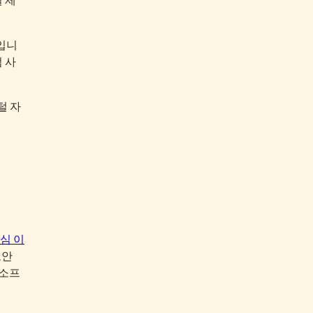
입니
 사
털 자
심 이
보안
 소프