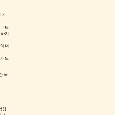
불과
 네트
보하기
의 더
가 도
한 국
엄청
설 제