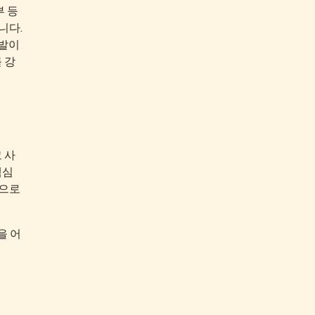
부 등
니다.
개발이
 강
 사
핵심
향으로
을 어