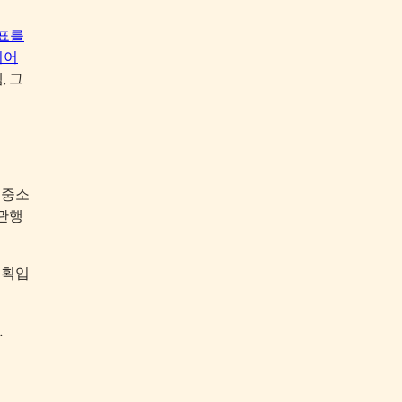
표를
뛰어
템, 그
 중소
 관행
계획입
.