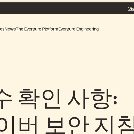
Vis
ves
News
The Everpure Platform
Everpure Engineering
 확인 사항:
이버 보안 지