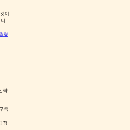
 것이
됩니
층형
 전략
 구축
향 정