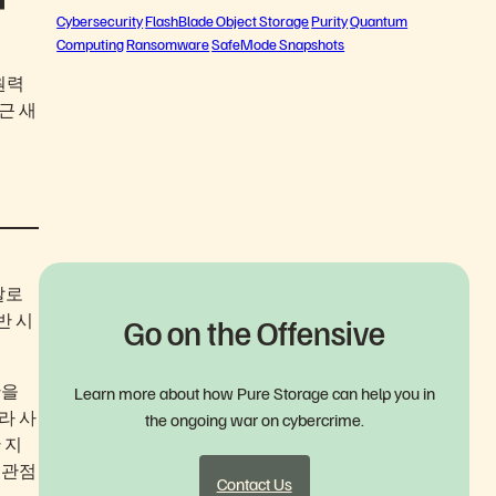
Cybersecurity
FlashBlade Object Storage
Purity
Quantum
Computing
Ransomware
SafeMode Snapshots
원력
근 새
날로
반 시
Go on the Offensive
안을
Learn more about how Pure Storage can help you in
라 사
the ongoing war on cybercrime.
 지
 관점
Contact Us