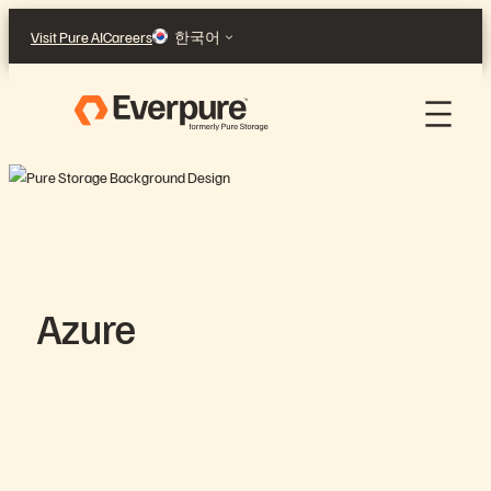
콘
Visit Pure AI
Careers
한국어
텐
츠
로
바
로
가
기
Azure