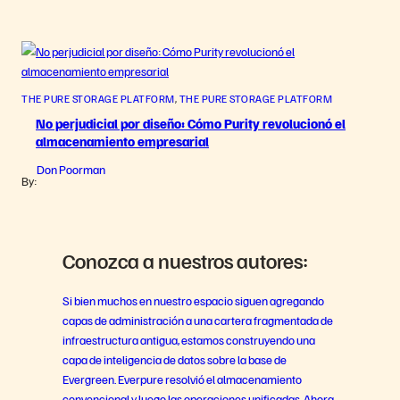
THE PURE STORAGE PLATFORM
, 
THE PURE STORAGE PLATFORM
No perjudicial por diseño: Cómo Purity revolucionó el
almacenamiento empresarial
Don Poorman
By:
Conozca a nuestros autores:
Si bien muchos en nuestro espacio siguen agregando
capas de administración a una cartera fragmentada de
infraestructura antigua, estamos construyendo una
capa de inteligencia de datos sobre la base de
Evergreen. Everpure resolvió el almacenamiento
convencional y luego las operaciones unificadas. Ahora,