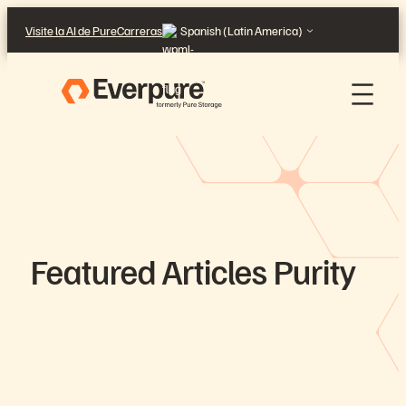
Skip
Visite la AI de Pure
Carreras
Spanish (Latin America)
to
content
Featured Articles Purity