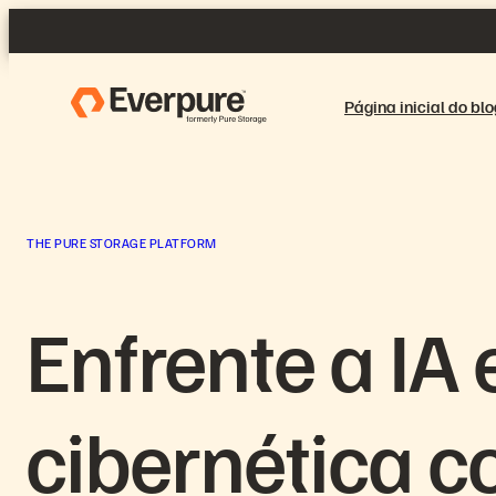
Pular
para
o
conteúdo
Página inicial do blo
THE PURE STORAGE PLATFORM
Enfrente a IA 
cibernética 