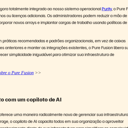
Agora totalmente integrado ao nosso sistema operacional
Purity
, o Pure 
os ou licenças adicionais. Os administradores podem reduzir a mão de 
rporar novos arrays e implantar cargas de trabalho usando políticas de
 práticas recomendadas e padrões organizacionais, em vez de caixas
s anteriores e manter as integrações existentes, o Pure Fusion libera s
ecer simplicidade inigualável para otimizar sua infraestrutura de
obre o Pure Fusion
>>
o com um copiloto de AI
 oferece uma maneira radicalmente nova de gerenciar sua infraestrutur
ge, o copiloto de AI capacita todos em sua organização a aproveitar
onhecimento direto de sua infraestrutura para simplificar as complexi