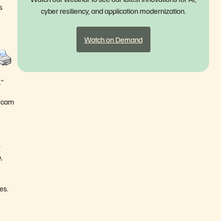
s
cyber resiliency, and application modernization.
Watch on Demand
.”
ficam
s
,
es.