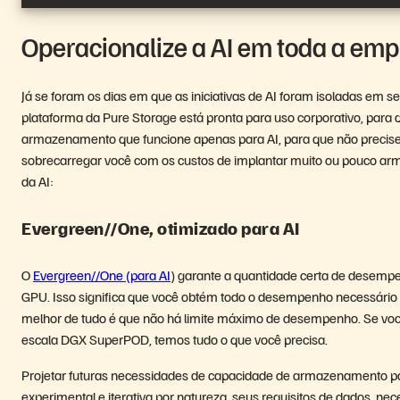
Operacionalize a AI em toda a em
Já se foram os dias em que as iniciativas de AI foram isoladas em
plataforma da Pure Storage está pronta para uso corporativo, para
armazenamento que funcione apenas para AI, para que não precis
sobrecarregar você com os custos de implantar muito ou pouco 
da AI:
Evergreen//One, otimizado para AI
O
Evergreen//One (para AI
) garante a quantidade certa de desemp
GPU. Isso significa que você obtém todo o desempenho necessário p
melhor de tudo é que não há limite máximo de desempenho. Se você 
escala DGX SuperPOD, temos tudo o que você precisa.
Projetar futuras necessidades de capacidade de armazenamento par
experimental e iterativa por natureza, seus requisitos de dados,