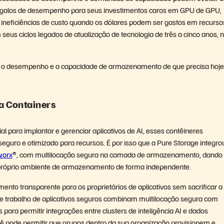
argalos de desempenho para seus investimentos caros em GPU de GPU,
a ineficiências de custo quando os dólares podem ser gastos em recurso
seus ciclos legados de atualização de tecnologia de três a cinco anos, 
ém o desempenho e a capacidade de armazenamento de que precisa hoj
ra Containers
 para implantar e gerenciar aplicativos de AI, esses contêineres
uro e otimizado para recursos. É por isso que a Pure Storage integro
worx
®, com multilocação segura na camada de armazenamento, dando
seu próprio ambiente de armazenamento de forma independente.
ento transparente para os proprietários de aplicativos sem sacrificar a
e trabalho de aplicativos seguros combinam multilocação segura com
ara permitir integrações entre clusters de inteligência AI e dados
você pode permitir que grupos dentro da sua organização provisionem e