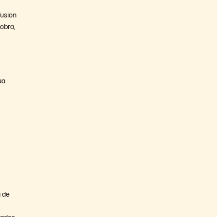
Fusion
obra,
ua
a de
dades