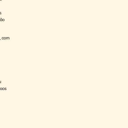
s
não
e, com
u
 aos