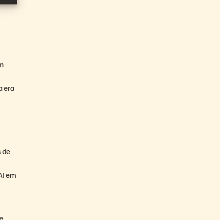
um
a era
s de
 AI em
de