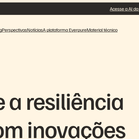
Acesse a AI da
g
Perspectivas
Notícias
A plataforma Everpure
Material técnico
e a resiliência
com inovações