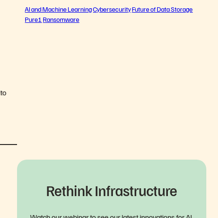
AI and Machine Learning
Cybersecurity
Future of Data Storage
Pure1
Ransomware
to
Rethink Infrastructure
Watch our webinar to see our latest innovations for AI,