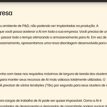
presa
 seu ambiente de P&D, não podendo ser implantadas na produção. A
 que você possa acelerar a AI em toda a sua empresa. Você precisa de 
e passar todo o tempo otimizando o armazenamento para AI. Em vez de
armazenamento, apresentamos uma nova abordagem desenvolvida para 
enho com base nos requisitos máximos de largura de banda dos cluster
ara manter seus recursos de AI mais valiosos totalmente utilizados. O
precisar de vários terabytes (TBs) por segundo para seus clusters de
a cargas de trabalho de AI pode ser quase impossível. Como a AI é
 necessidades de desempenho e demandas de capacidade podem evoluir 