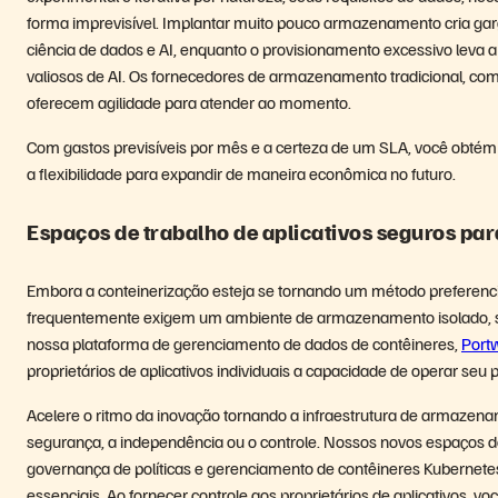
forma imprevisível. Implantar muito pouco armazenamento cria g
ciência de dados e AI, enquanto o provisionamento excessivo leva 
valiosos de AI. Os fornecedores de armazenamento tradicional, com 
oferecem agilidade para atender ao momento.
Com gastos previsíveis por mês e a certeza de um SLA, você obt
a flexibilidade para expandir de maneira econômica no futuro.
Espaços de trabalho de aplicativos seguros pa
Embora a conteinerização esteja se tornando um método preferencial
frequentemente exigem um ambiente de armazenamento isolado, seg
nossa plataforma de gerenciamento de dados de contêineres,
Port
proprietários de aplicativos individuais a capacidade de operar 
Acelere o ritmo da inovação tornando a infraestrutura de armazenam
segurança, a independência ou o controle. Nossos novos espaços d
governança de políticas e gerenciamento de contêineres Kubernetes p
essenciais. Ao fornecer controle aos proprietários de aplicativos, 