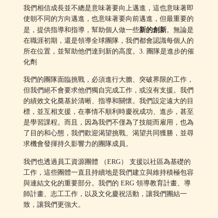
我們相信成長並不總是意味著要向上邁進，這也意味著即
使朝不同的方向邁進，也意味著要向前邁進，但最重要的
新的創新
是，提供指導和指導，幫助個人做一些
。無論是
在職涯初期，還是領導全球團隊，我們都會認識每個人的
所在位置，並幫助他們達到新的高度。3. 團隊是進步的催
化劑
我們的團隊面臨挑戰，必須進行大膽、突破界限的工作，
但我們絕不會要求他們獨自完成工作，或沒有支援。我們
的績效文化奠基於清晰、指導和關懷。我們設定遠大的目
標，並互相支援，在事情不順利時慶祝成功、進步，甚至
是學習課程。而且，因為我們不僅為了技能而雇用，也為
了目的和心態，我們歡迎渴望挑戰、渴望共同獲勝，並尋
求機會發揮持久影響力的團隊成員。
我們也透過員工資源團體 （ERG） 支援以社區為基礎的
工作，這些團體一直且持續地是我們建立與維持積極包容
與連結文化的重要部分。我們的 ERG 領導教育計畫、導
師計畫、志工工作，以及文化慶祝活動，讓我們團結一
致，讓我們更強大。