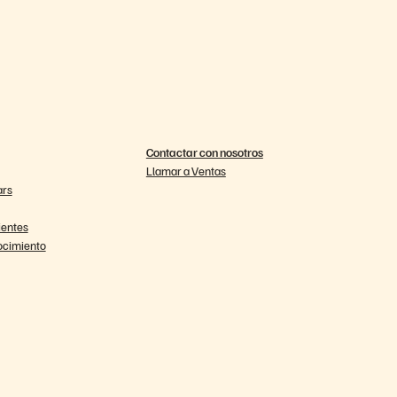
Contactar con nosotros
Llamar a Ventas
ars
ientes
ocimiento