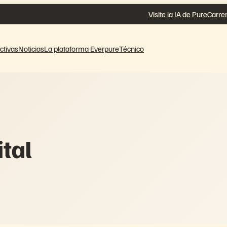
Visite la IA de Pure
Carrer
ctivas
Noticias
La plataforma Everpure
Técnico
tal