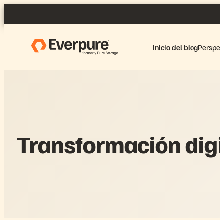
Saltar
al
contenido
Inicio del blog
Perspe
Transformación digi