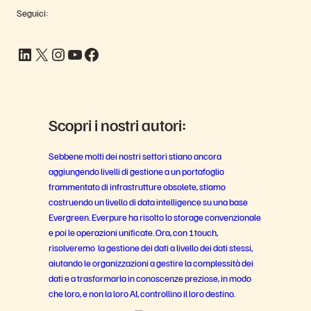
Seguici:
LinkedIn
X
Instagram
YouTube
Facebook
Scopri i nostri autori:
Sebbene molti dei nostri settori stiano ancora
aggiungendo livelli di gestione a un portafoglio
frammentato di infrastrutture obsolete, stiamo
costruendo un livello di data intelligence su una base
Evergreen. Everpure ha risolto lo storage convenzionale
e poi le operazioni unificate. Ora, con 1touch,
risolveremo la gestione dei dati a livello dei dati stessi,
aiutando le organizzazioni a gestire la complessità dei
dati e a trasformarla in conoscenze preziose, in modo
che loro, e non la loro AI, controllino il loro destino.