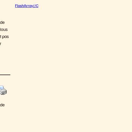
FlashArray//C
 de
 Nous
t pas
r
 de