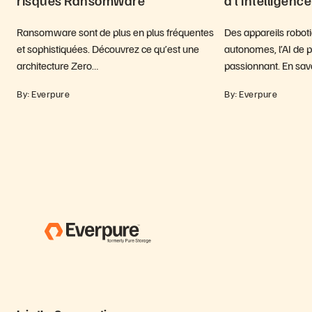
risques Ransomware
à l’intelligence
Ransomware sont de plus en plus fréquentes
Des appareils robot
et sophistiquées. Découvrez ce qu’est une
autonomes, l’AI de p
architecture Zero…
passionnant. En sav
By: Everpure
By: Everpure