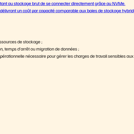
ettant au stockage brut de se connecter directement grâce au NVMe.
délivrant un coût par capacité comparable aux baies de stockage hybrid
essources de stockage ;
n, temps d’arrêt ou migration de données ;
érationnelle nécessaire pour gérer les charges de travail sensibles aux