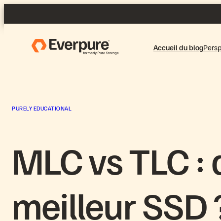
Aller
au
contenu
Accueil du blog
Persp
PURELY EDUCATIONAL
MLC vs TLC : q
meilleur SSD 