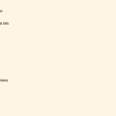
la
s bits
nnées