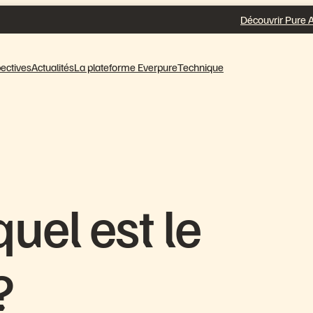
Découvrir Pure A
ectives
Actualités
La plateforme Everpure
Technique
uel est le
?