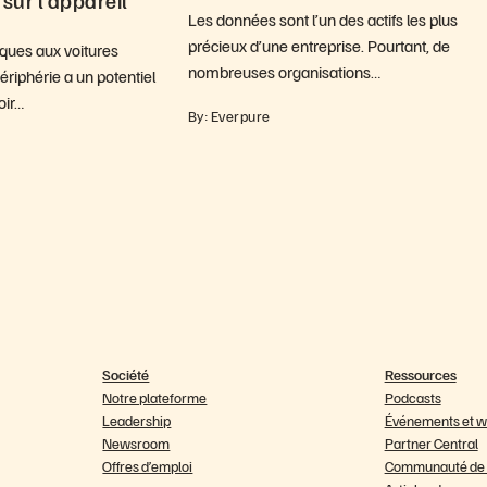
 sur l’appareil
Les données sont l’un des actifs les plus
précieux d’une entreprise. Pourtant, de
iques aux voitures
nombreuses organisations…
ériphérie a un potentiel
oir…
By: Everpure
Société
Ressources
Notre plateforme
Podcasts
Leadership
Événements et w
Newsroom
Partner Central
Offres d’emploi
Communauté de c