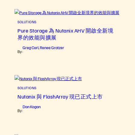
SOLUTIONS
Pure Storage 為 Nutanix AHV 開啟全新境
界的效能與擴展
Greg Carl
Renee Gratzer
,
By:
SOLUTIONS
Nutanix 與 FlashArray 現已正式上市
Dan Kogan
By: