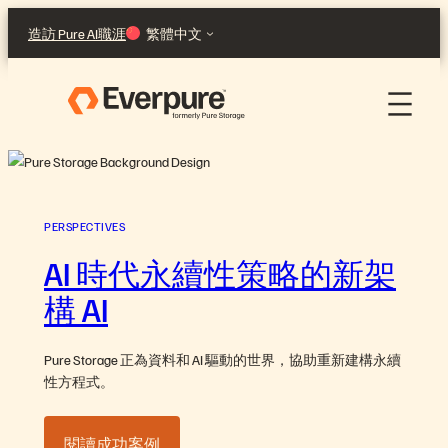
跳
造訪 Pure AI
職涯
繁體中文
至
主
要
內
容
PERSPECTIVES
AI 時代永續性策略的新架
構 AI
Pure Storage 正為資料和 AI 驅動的世界，協助重新建構永續
性方程式。
閱讀成功案例