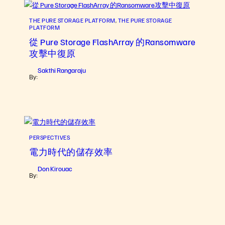
THE PURE STORAGE PLATFORM
, 
THE PURE STORAGE
PLATFORM
從 Pure Storage FlashArray 的Ransomware
攻擊中復原
Sakthi Rangaraju
By:
PERSPECTIVES
電力時代的儲存效率
Don Kirouac
By: