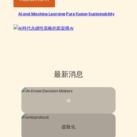
AI and Machine Learning
Pure Fusion
Sustainability
最新消息
AI
虛擬化