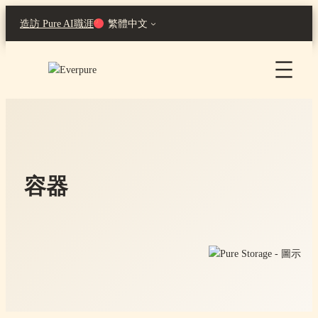
跳
造訪 Pure AI
職涯
繁體中文
至
主
要
內
容
容器