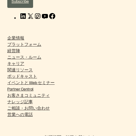
Subscribe
L
X
I
Y
F
i
n
o
a
n
s
u
c
k
t
T
e
企業情報
e
a
u
b
プラットフォーム
d
g
b
o
経営陣
I
r
e
o
ニュース・ルーム
n
a
k
キャリア
m
関連リソース
ポッドキャスト
イベントと Web セミナー
Partner Central
お客さまコミュニティ
ナレッジ記事
ご相談・お問い合わせ
営業への電話