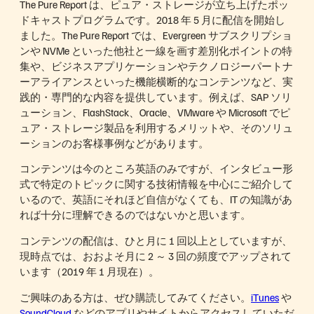
The Pure Report は、ピュア・ストレージが立ち上げたポッ
ドキャストプログラムです。2018 年 5 月に配信を開始し
ました。The Pure Report では、Evergreen サブスクリプショ
ンや NVMe といった他社と一線を画す差別化ポイントの特
集や、ビジネスアプリケーションやテクノロジーパートナ
ーアライアンスといった機能横断的なコンテンツなど、実
践的・専門的な内容を提供しています。例えば、SAP ソリ
ューション、FlashStack、Oracle、VMware や Microsoft でピ
ュア・ストレージ製品を利用するメリットや、そのソリュ
ーションのお客様事例などがあります。
コンテンツは今のところ英語のみですが、インタビュー形
式で特定のトピックに関する技術情報を中心にご紹介して
いるので、英語にそれほど自信がなくても、IT の知識があ
れば十分に理解できるのではないかと思います。
コンテンツの配信は、ひと月に 1 回以上としていますが、
現時点では、おおよそ月に 2 ～ 3 回の頻度でアップされて
います（2019 年 1 月現在）。
ご興味のある方は、ぜひ購読してみてください。
iTunes
や
SoundCloud
などのアプリやサイトからアクセスしていただ