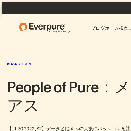
Skip
to
content
ブログホーム
視点
PERSPECTIVES
People of P
アス
【11.30.2022 JST】データと他者への支援にパッションを注ぐメロデ