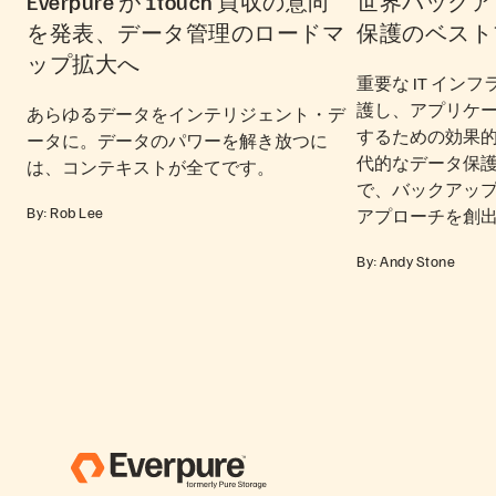
Everpure が 1touch 買収の意向
世界バックア
を発表、データ管理のロードマ
保護のベスト
ップ拡大へ
重要な IT イン
護し、アプリケ
あらゆるデータをインテリジェント・デ
するための効果
ータに。データのパワーを解き放つに
代的なデータ保
は、コンテキストが全てです。
で、バックアッ
By: Rob Lee
アプローチを創
By: Andy Stone