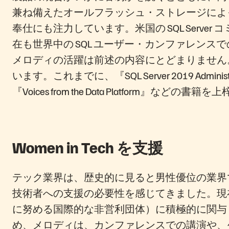
兼ね備えたオールフラッシュ・ストレージによって
奉仕にも注力しています。米国の SQL Server コミュニテ
在も世界中の SQL ユーザー・カンファレンス
メロディの活躍は前述の内容にとどまりません
います。これまでに、『SQL Server 2019 Adm
『Voices from the Data Platform』などの
Women in Tech を支援
テック業界は、歴史的に見ると男性優位の業界
技術者への支援の必要性を感じてきました。現在で
に努める国際的な非営利団体）に積極的に関与
め、メロディは、カンファレンスでの講演や、