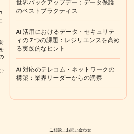
世界バックアップデー：データ保護
のベストプラクティス
ュ
エ
AI 活用におけるデータ・セキュリテ
ィの 7 つの課題：レジリエンスを高め
防
る実践的なヒント
を
の
AI 対応のテレコム・ネットワークの
ご
構築：業界リーダーからの洞察
ご相談・お問い合わせ