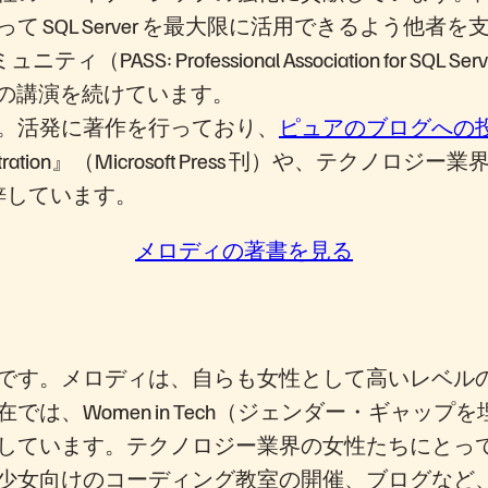
 SQL Server を最大限に活用できるよう他
ィ（PASS: Professional Association fo
での講演を続けています。
。活発に著作を行っており、
ピュアのブログへの
inistration』（Microsoft Press 刊）
書籍を上梓しています。
メロディの著書を見る
です。メロディは、自らも女性として高いレベル
は、Women in Tech（ジェンダー・ギャッ
しています。テクノロジー業界の女性たちにとっ
少女向けのコーディング教室の開催、ブログなど