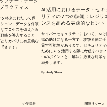
ップデー：データ
プラクティス
AI 活用におけるデータ・セキ
リティの 7 つの課題：レジリ
フラを将来にわたって保
ンスを高める実践的なヒント
ーション・データを保護
的なプロセスを備えた近
サイバーセキュリティにおいて、AI は
護戦略を導入すること
御の助けになる一方で、攻撃者側に手
プとリカバリに有意義な
貸す可能性があります。セキュリティ
出できます。
ために AI を活用する際に考慮すべき 7
つのポイントと、解決に必要な対策を
紹介します。
By: Andy Stone
企業情報
関連リソース