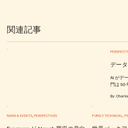
関連記事
PERSPECTI
データ
AI が
門は 5
By: Charli
,
,
NEWS & EVENTS
PERSPECTIVES
PURELY TECHNICAL
P