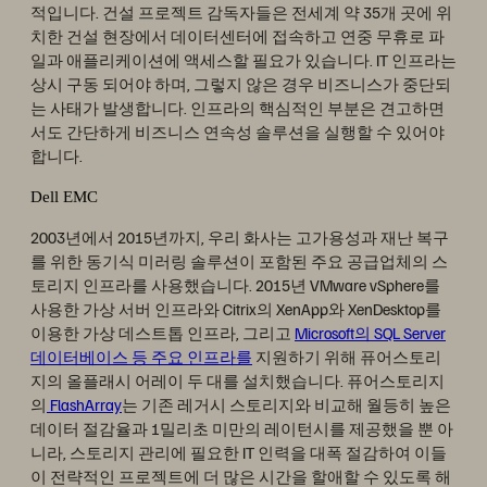
적입니다. 건설 프로젝트 감독자들은 전세계 약 35개 곳에 위
치한 건설 현장에서 데이터센터에 접속하고 연중 무휴로 파
일과 애플리케이션에 액세스할 필요가 있습니다. IT 인프라는
상시 구동 되어야 하며, 그렇지 않은 경우 비즈니스가 중단되
는 사태가 발생합니다. 인프라의 핵심적인 부분은 견고하면
서도 간단하게 비즈니스 연속성 솔루션을 실행할 수 있어야
합니다.
Dell EMC
2003년에서 2015년까지, 우리 화사는 고가용성과 재난 복구
를 위한 동기식 미러링 솔루션이 포함된 주요 공급업체의 스
토리지 인프라를 사용했습니다. 2015년 VMware vSphere를
사용한 가상 서버 인프라와 Citrix의 XenApp와 XenDesktop를
이용한 가상 데스트톱 인프라, 그리고
Microsoft의 SQL Server
데이터베이스 등 주요 인프라를
지원하기 위해 퓨어스토리
지의 올플래시 어레이 두 대를 설치했습니다. 퓨어스토리지
의
FlashArray
는 기존 레거시 스토리지와 비교해 월등히 높은
데이터 절감율과 1밀리초 미만의 레이턴시를 제공했을 뿐 아
니라, 스토리지 관리에 필요한 IT 인력을 대폭 절감하여 이들
이 전략적인 프로젝트에 더 많은 시간을 할애할 수 있도록 해