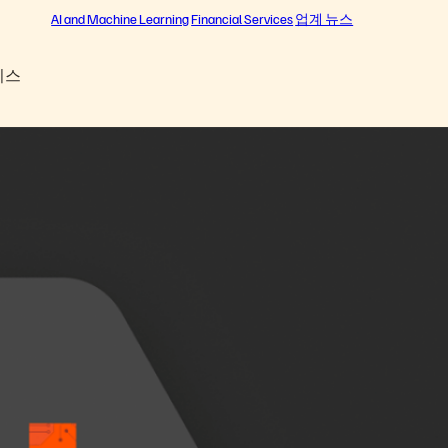
AI and Machine Learning
Financial Services
업계 뉴스
비스