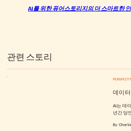
AI
를
위한
퓨어스토리지의
더
스마트한
인
관련 스토리
PERSPECTI
데이터
AI는 데
년간 당
By: Charli