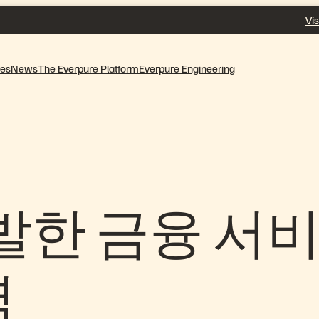
Vis
ves
News
The Everpure Platform
Everpure Engineering
활발한 금융 서
역