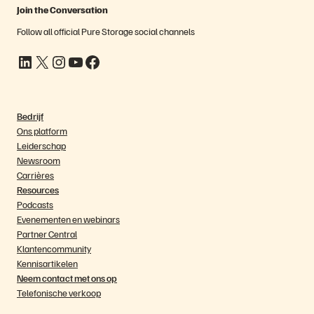
Join the Conversation
Follow all official Pure Storage social channels
LinkedIn
X
Instagram
YouTube
Facebook
Bedrijf
Ons platform
Leiderschap
Newsroom
Carrières
Resources
Podcasts
Evenementen en webinars
Partner Central
Klantencommunity
Kennisartikelen
Neem contact met ons op
Telefonische verkoop