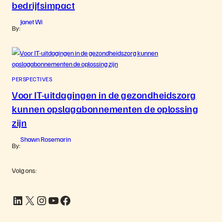
bedrijfsimpact
Janet Wi
By:
PERSPECTIVES
Voor IT-uitdagingen in de gezondheidszorg
kunnen opslagabonnementen de oplossing
zijn
Shawn Rosemarin
By:
Volg ons:
LinkedIn
X
Instagram
YouTube
Facebook