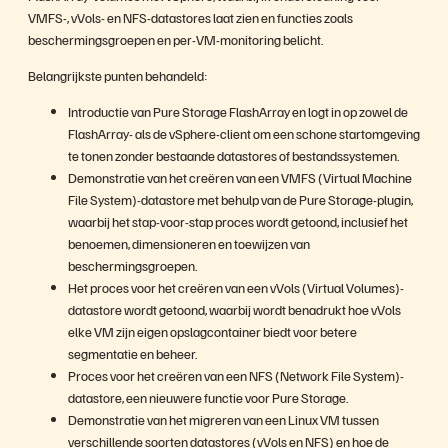
VMFS-, vVols- en NFS-datastores laat zien en functies zoals
beschermingsgroepen en per-VM-monitoring belicht.
Belangrijkste punten behandeld:
Introductie van Pure Storage FlashArray en logt in op zowel de
FlashArray- als de vSphere-client om een schone startomgeving
te tonen zonder bestaande datastores of bestandssystemen.
Demonstratie van het creëren van een VMFS (Virtual Machine
File System)-datastore met behulp van de Pure Storage-plugin,
waarbij het stap-voor-stap proces wordt getoond, inclusief het
benoemen, dimensioneren en toewijzen van
beschermingsgroepen.
Het proces voor het creëren van een vVols (Virtual Volumes)-
datastore wordt getoond, waarbij wordt benadrukt hoe vVols
elke VM zijn eigen opslagcontainer biedt voor betere
segmentatie en beheer.
Proces voor het creëren van een NFS (Network File System)-
datastore, een nieuwere functie voor Pure Storage.
Demonstratie van het migreren van een Linux VM tussen
verschillende soorten datastores (vVols en NFS) en hoe de