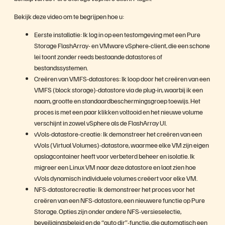
d
Bekijk deze video om te begrijpen hoe u:
Eerste installatie: Ik log in op een testomgeving met een Pure
Storage FlashArray- en VMware vSphere-client, die een schone
lei toont zonder reeds bestaande datastores of
e
bestandssystemen.
Creëren van VMFS-datastores: Ik loop door het creëren van een
VMFS (block storage)-datastore via de plug-in, waarbij ik een
naam, grootte en standaardbeschermingsgroep toewijs. Het
proces is met een paar klikken voltooid en het nieuwe volume
o
verschijnt in zowel vSphere als de FlashArray UI.
vVols-datastore-creatie: Ik demonstreer het creëren van een
vVols (Virtual Volumes)-datastore, waarmee elke VM zijn eigen
opslagcontainer heeft voor verbeterd beheer en isolatie. Ik
migreer een Linux VM naar deze datastore en laat zien hoe
vVols dynamisch individuele volumes creëert voor elke VM.
NFS-datastorecreatie: Ik demonstreer het proces voor het
creëren van een NFS-datastore, een nieuwere functie op Pure
Storage. Opties zijn onder andere NFS-versieselectie,
beveiligingsbeleid en de “auto dir”-functie, die automatisch een