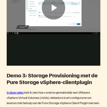
P
l
Samenvatting
a
Demo 3: Storage Provisioning met de
Pure Storage vSphere-clientplugin
y
In deze video
laat ik zien hoe u snel en gemakkelijk een VMware
vSphere Virtual Volumes (vVols)-datastore kunt configureren en
leveren met behulp van de Pure Storage vSphere Client Plugin met een