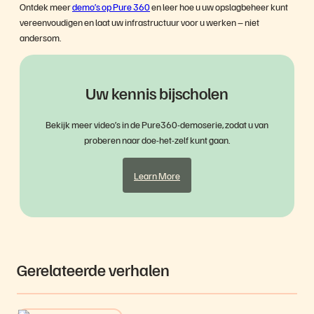
Ontdek meer
demo’s op Pure 360
en leer hoe u uw opslagbeheer kunt
vereenvoudigen en laat uw infrastructuur voor u werken – niet
i
andersom.
Uw kennis bijscholen
d
Bekijk meer video’s in de Pure360-demoserie, zodat u van
proberen naar doe-het-zelf kunt gaan.
e
Learn More
o
Gerelateerde verhalen