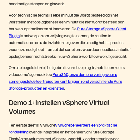
handmatige stappen en giswerk.
Voor technische teams is elke minuut die wordt besteed aan het
worstelen met opslagbeheer een minuut die niet wordt besteed aan
bouwen, optimaliseren of innoveren. De
Pure Storage vSphere Client
Plugin
is ontworpen om wrijving weg te nemen, de routine te
automatiseren en u de inzichten te geven die u nodig hebt – precies
waar u ze nodig hebt – en zet dat script om, waardoor naadloos, intuïtief
opslagbeheer rechtstreeks in uw vSphere-workflow wordt gebracht.
Om u te begeleiden bij het gebruik van deze plug-in, heb ik een reeks
videodemo’s gemaakt op
Pure360, onze demo-ervaring waar u
samengestelde leertrajecten kunt krijgen rond verschillende Pure
Storage-producten en -diensten
.
Demo 1: Instellen vSphere Virtual
Volumes
Ten eerste geef ik VMware
VMwarebeheerders een praktische
rondleiding
over de integratie en het beheer van Pure Storage
FlashArray-volumes met vSphere, waarbij ik ondersteuning voor