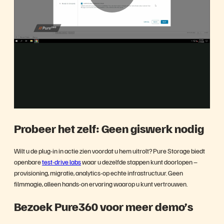
P
l
Samenvatting
a
Probeer het zelf: Geen giswerk nodig
y
Wilt u de plug-in in actie zien voordat u hem uitrolt? Pure Storage biedt
openbare
test-drive labs
waar u dezelfde stappen kunt doorlopen –
provisioning, migratie, analytics-op echte infrastructuur. Geen
filmmagie, alleen hands-on ervaring waarop u kunt vertrouwen.
V
Bezoek Pure360 voor meer demo’s