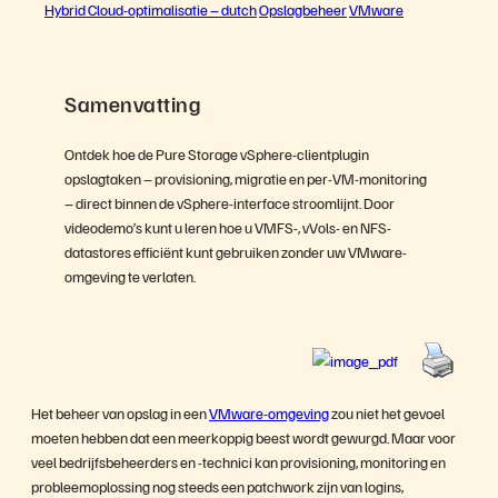
Hybrid Cloud-optimalisatie – dutch
Opslagbeheer
VMware
Samenvatting
Ontdek hoe de Pure Storage vSphere-clientplugin
opslagtaken – provisioning, migratie en per-VM-monitoring
– direct binnen de vSphere-interface stroomlijnt. Door
videodemo’s kunt u leren hoe u VMFS-, vVols- en NFS-
datastores efficiënt kunt gebruiken zonder uw VMware-
omgeving te verlaten.
Het beheer van opslag in een
VMware-omgeving
zou niet het gevoel
moeten hebben dat een meerkoppig beest wordt gewurgd. Maar voor
veel bedrijfsbeheerders en -technici kan provisioning, monitoring en
probleemoplossing nog steeds een patchwork zijn van logins,