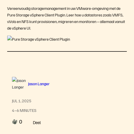
Vereenvoudig storagemanagement in uw VMware-omgeving met de
Pure Storage vSphere Client Plugin. Leer hoe u datastores zoals VMFS,
vVols en NFS kunt provisionen, migreren en monitoren – allemaal vanuit
de vSphere UI.
Jason Langer
JUL 1, 2025
4–6 MINUTES
0
Deel