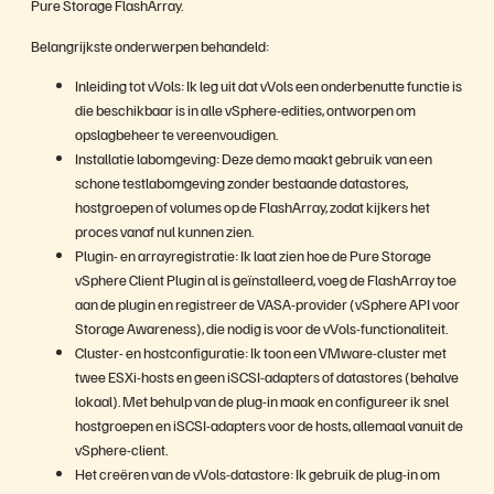
Pure Storage FlashArray.
V
Belangrijkste onderwerpen behandeld:
Inleiding tot vVols: Ik leg uit dat vVols een onderbenutte functie is
die beschikbaar is in alle vSphere-edities, ontworpen om
i
opslagbeheer te vereenvoudigen.
Installatie labomgeving: Deze demo maakt gebruik van een
schone testlabomgeving zonder bestaande datastores,
hostgroepen of volumes op de FlashArray, zodat kijkers het
d
proces vanaf nul kunnen zien.
Plugin- en arrayregistratie: Ik laat zien hoe de Pure Storage
vSphere Client Plugin al is geïnstalleerd, voeg de FlashArray toe
aan de plugin en registreer de VASA-provider (vSphere API voor
Storage Awareness), die nodig is voor de vVols-functionaliteit.
e
Cluster- en hostconfiguratie: Ik toon een VMware-cluster met
twee ESXi-hosts en geen iSCSI-adapters of datastores (behalve
lokaal). Met behulp van de plug-in maak en configureer ik snel
hostgroepen en iSCSI-adapters voor de hosts, allemaal vanuit de
o
vSphere-client.
Het creëren van de vVols-datastore: Ik gebruik de plug-in om