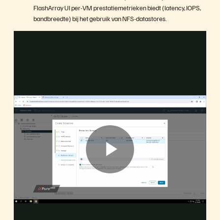
FlashArray UI per-VM prestatiemetrieken biedt (latency, IOPS,
bandbreedte) bij het gebruik van NFS-datastores.
P