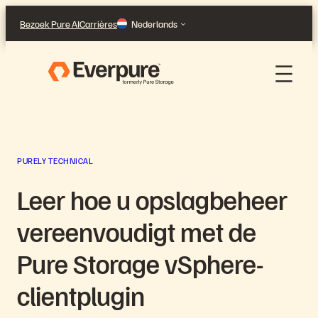
Ga
Bezoek Pure AI
Carrières
Nederlands
naar
de
inhoud
PURELY TECHNICAL
Leer hoe u opslagbeheer
vereenvoudigt met de
Pure Storage vSphere-
clientplugin