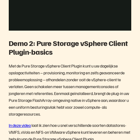
l
Samenvatting
a
Demo 2: Pure Storage vSphere Client
Plugin-basics
y
Met de Pure Storage vSphere Client Plugin kunt u uw dagelijkse
opslagactiviteiten – provisioning, monitoring en zelfs geavanceerde
probleemoplossing – afhandelen zonder ooit de vSphere-client te
verlaten. Geen schakelen meer tussen managementconsoles of
V
jongleren met referenties. Eenmaal geïnstalleerd, brengt de plug-in uw
Pure Storage FlashArray-omgeving native in vSphere aan, waardoor u
een uniform besturingsvlak hebt voor zowel compute- als
storageresources.
i
In deze video
laat ik zien hoe u snel verschillende soorten datastores-
VMFS, vVols en NFS-on VMware vSphere kunt leveren en beheren met
behulp van de Pure Storage vSphere Client Plugin.