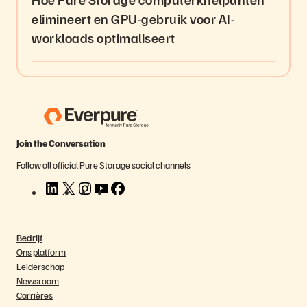
elimineert en GPU-gebruik voor AI-
workloads optimaliseert
Join the Conversation
Follow all official Pure Storage social channels
L
X
I
Y
F
i
n
o
a
n
s
u
c
k
t
T
e
Bedrijf
e
a
u
b
Ons platform
d
g
b
o
Leiderschap
I
r
e
o
Newsroom
n
a
k
Carrières