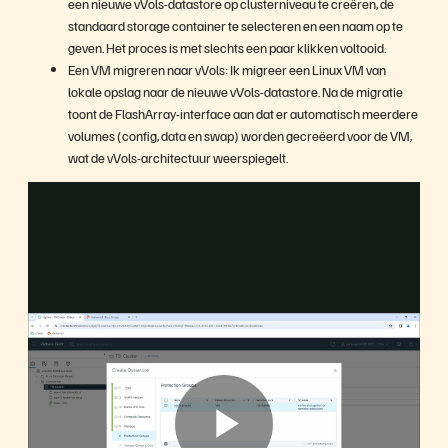
een nieuwe vVols-datastore op clusterniveau te creëren, de
standaard storage container te selecteren en een naam op te
geven. Het proces is met slechts een paar klikken voltooid.
Een VM migreren naar vVols: Ik migreer een Linux VM van
lokale opslag naar de nieuwe vVols-datastore. Na de migratie
toont de FlashArray-interface aan dat er automatisch meerdere
volumes (config, data en swap) worden gecreëerd voor de VM,
wat de vVols-architectuur weerspiegelt.