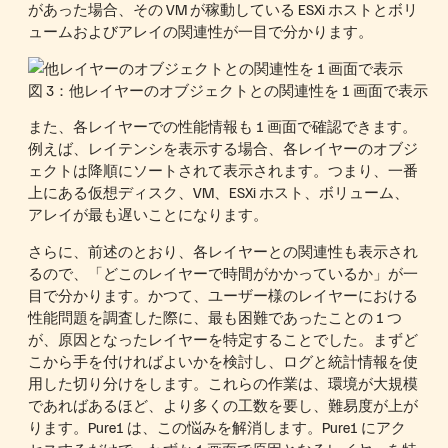
があった場合、その VM が稼動している ESXi ホストとボリ
ュームおよびアレイの関連性が一目で分かります。
図 3：他レイヤーのオブジェクトとの関連性を 1 画面で表示
また、各レイヤーでの性能情報も 1 画面で確認できます。
例えば、レイテンシを表示する場合、各レイヤーのオブジ
ェクトは降順にソートされて表示されます。つまり、一番
上にある仮想ディスク、VM、ESXi ホスト、ボリューム、
アレイが最も遅いことになります。
さらに、前述のとおり、各レイヤーとの関連性も表示され
るので、「どこのレイヤーで時間がかかっているか」が一
目で分かります。かつて、ユーザー様のレイヤーにおける
性能問題を調査した際に、最も困難であったことの 1 つ
が、原因となったレイヤーを特定することでした。まずど
こから手を付ければよいかを検討し、ログと統計情報を使
用した切り分けをします。これらの作業は、環境が大規模
であればあるほど、より多くの工数を要し、難易度が上が
ります。Pure1 は、この悩みを解消します。Pure1 にアク