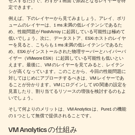
セスするだけで、わずか 1 画面で原因となるレイヤーを特
定できます。
例えば、下のレイヤーから見てみましょう。アレイ、ボリ
ュームのレイヤーは、1 ms 未満の低レイテンシであるた
め、性能問題が FlashArray に起因している可能性は極めて
低いでしょう。次に、データストア、ESXi ホストのレイヤ
ーを見ると、こちらも 1 ms 未満の低レイテンシであるた
め、ESXi がインストールされた物理サーバーとハイパーバ
イザー（VMware ESXi）に起因している可能性も低いとい
えます。最後に、VM のレイヤーを見てみると、レイテン
シが高くなっています。このことから、今回の性能問題に
対してはじめにアプローチするべきは、VM レイヤーであ
ることが分かります。VM にログインして I/O 関連の設定を
見直したり、割り当てるリソースの増強を検討するのもよ
いでしょう。
そして何よりのメリットは、VM Analytics は、Pure1 の機能
の 1 つとして無償で提供されることです。
VM Analytics の仕組み