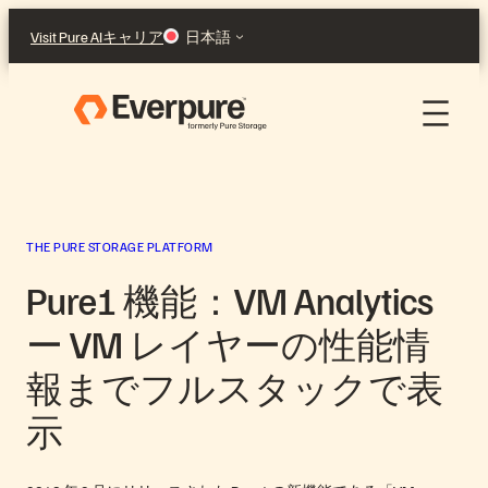
Skip
Visit Pure AI
キャリア
日本語
to
content
THE PURE STORAGE PLATFORM
Pure1 機能：VM Analytics
ー VM レイヤーの性能情
報までフルスタックで表
示