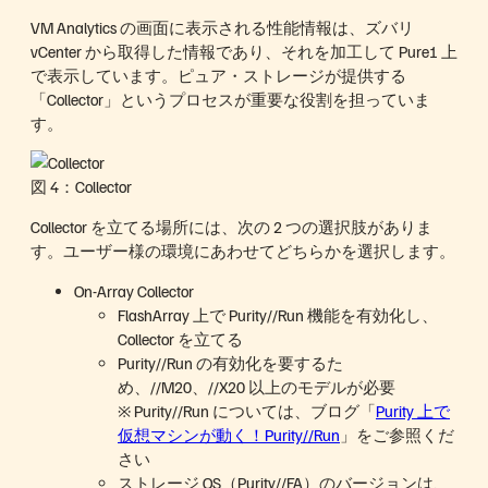
VM Analytics の画面に表示される性能情報は、ズバリ
vCenter から取得した情報であり、それを加工して Pure1 上
で表示しています。ピュア・ストレージが提供する
「Collector」というプロセスが重要な役割を担っていま
す。
図 4：Collector
Collector を立てる場所には、次の 2 つの選択肢がありま
す。ユーザー様の環境にあわせてどちらかを選択します。
On-Array Collector
FlashArray 上で Purity//Run 機能を有効化し、
Collector を立てる
Purity//Run の有効化を要するた
め、//M20、//X20 以上のモデルが必要
※ Purity//Run については、ブログ「
Purity 上で
仮想マシンが動く！Purity//Run
」をご参照くだ
さい
ストレージ OS（Purity//FA）のバージョンは、