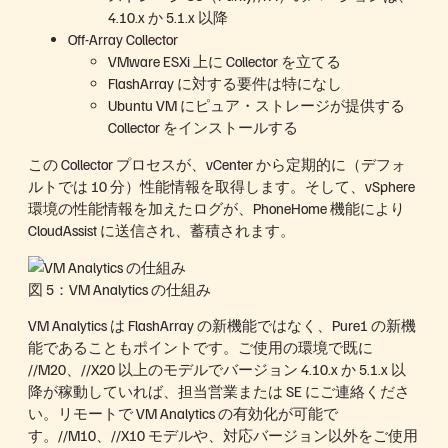
4.10.x か 5.1.x 以降
Off-Array Collector
VMware ESXi 上に Collector を立てる
FlashArray に対する要件は特になし
Ubuntu VM にピュア・ストレージが提供する
Collector をインストールする
この Collector プロセスが、vCenter から定期的に（デフォ
ルトでは 10 分）性能情報を取得します。そして、vSphere
環境の性能情報を加えたログが、PhoneHome 機能により
CloudAssist に送信され、蓄積されます。
図 5：VM Analytics の仕組み
VM Analytics は FlashArray の新機能ではなく、Pure1 の新機
能であることもポイントです。ご使用の環境で既に
//M20、//X20 以上のモデルでバージョン 4.10.x か 5.1.x 以
降が稼動していれば、担当営業または SE にご連絡くださ
い。リモートで VM Analytics の有効化が可能で
す。//M10、//X10 モデルや、対応バージョン以外をご使用