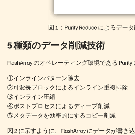
図 1：Purity Reduce によるデー
5 種類の
データ削減技術
FlashArray のオペレーティング環境である P
①インラインパターン除去
②可変長ブロックによるインライン重複排除
③インライン圧縮
④ポストプロセスによるディープ削減
⑤メタデータを効率的にするコピー削減
図 2 に示すように、FlashArray にデー