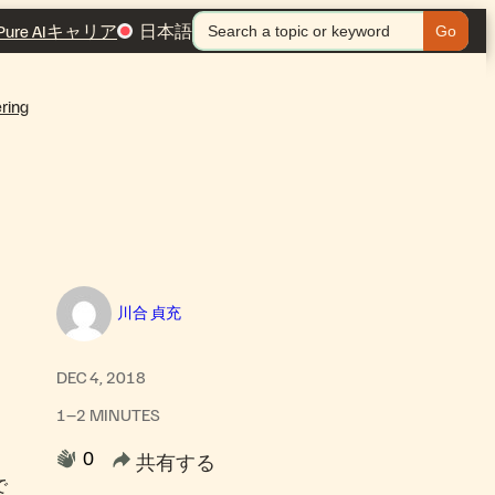
Search
 Pure AI
キャリア
日本語
for:
ring
技
川合 貞充
DEC 4, 2018
1–2 MINUTES
0
共有する
で