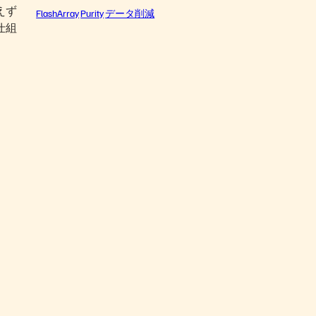
えず
FlashArray
Purity
データ削減
仕組