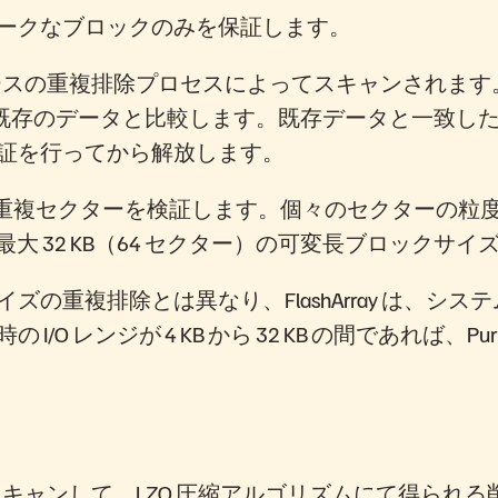
ークなブロックのみを保証します。
ベースの重複排除プロセスによってスキャンされま
る既存のデータと比較します。既存データと一致した場
証を行ってから解放します。
位で重複セクターを検証します。個々のセクターの粒
最大 32 KB（64 セクター）の可変長ブロック
の重複排除とは異なり、FlashArray は、シ
レンジが 4 KB から 32 KB の間であれば、Puri
をスキャンして、LZO 圧縮アルゴリズムにて得ら