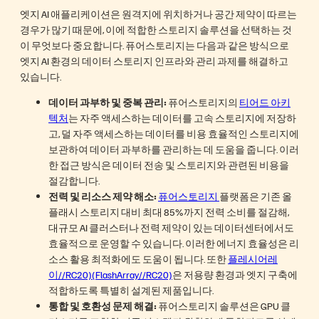
엣지 AI 애플리케이션은 원격지에 위치하거나 공간 제약이 따르는
경우가 많기 때문에, 이에 적합한 스토리지 솔루션을 선택하는 것
이 무엇보다 중요합니다. 퓨어스토리지는 다음과 같은 방식으로
엣지 AI 환경의 데이터 스토리지 인프라와 관리 과제를 해결하고
있습니다.
데이터 과부하 및 중복 관리:
퓨어스토리지의
티어드 아키
텍처
는 자주 액세스하는 데이터를 고속 스토리지에 저장하
고, 덜 자주 액세스하는 데이터를 비용 효율적인 스토리지에
보관하여 데이터 과부하를 관리하는 데 도움을 줍니다. 이러
한 접근 방식은 데이터 전송 및 스토리지와 관련된 비용을
절감합니다.
전력 및 리소스 제약 해소:
퓨어스토리지
플랫폼은 기존 올
플래시 스토리지 대비 최대 85%까지 전력 소비를 절감해,
대규모 AI 클러스터나 전력 제약이 있는 데이터센터에서도
효율적으로 운영할 수 있습니다. 이러한 에너지 효율성은 리
소스 활용 최적화에도 도움이 됩니다. 또한
플레시어레
이//RC20)(FlashArray//RC20)
은 저용량 환경과 엣지 구축에
적합하도록 특별히 설계된 제품입니다.
통합 및 호환성 문제 해결:
퓨어스토리지 솔루션은 GPU 클