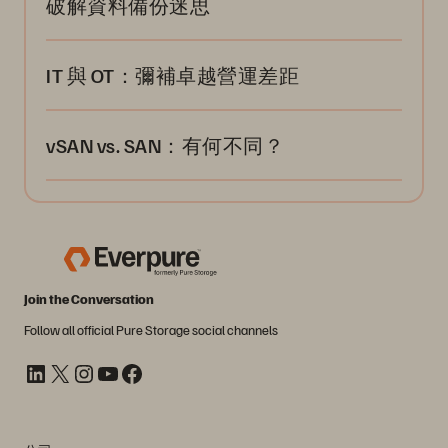
破解資料備份迷思
IT 與 OT：彌補卓越營運差距
vSAN vs. SAN：有何不同？
Join the Conversation
Follow all official Pure Storage social channels
LinkedIn
X
Instagram
YouTube
Facebook