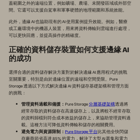
蓋範圍之外的遠端位置，例如礦場、農場、未開發區域或外部空
間。它還可以支援自駕車和軍事硬體的地理範圍和系統效能。
此外，邊緣 AI 也協助現有的 AI 使用案例提升效能。例如，醫療
或工廠環境中的機器人裝置，用來將資料傳輸到雲端進行處理，
可以更快回應，並提高操作的精確度。
正確的資料儲存裝置如何支援邊緣 AI
的成功
選擇合適的資料儲存解決方案對於解決邊緣 AI 應用程式的挑戰
至關重要，特別是由於邊緣位置的遠端和空間受限。Pure
Storage 透過以下方式解決邊緣 AI 資料儲存基礎架構和管理方面
的挑戰：
管理資料過載和備援：
Pure Storage
分層基礎架構
透過將
經常存取的資料儲存在高速儲存上，以及將較不經常存取
的資料歸檔到符合成本效益的儲存上，來協助管理資料過
載。這種方法可降低資料傳輸和儲存的相關費用。
避免電力與資源限制：
Pure Storage 平台
比其他全快閃儲
存廠商節省高達 85% 的電力，解決了大型 AI 叢集和電力