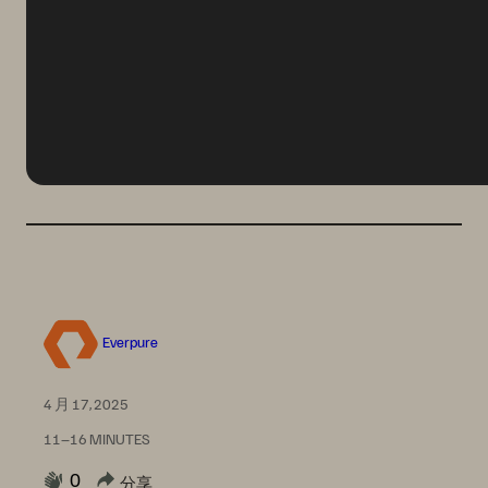
Everpure
4 月 17, 2025
11–16 MINUTES
0
分享