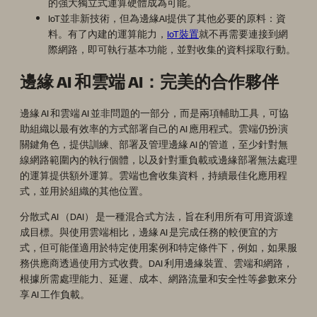
的強大獨立式運算硬體成為可能。
IoT並非新技術，但為邊緣AI提供了其他必要的原料：資
料。有了內建的運算能力，
IoT裝置
就不再需要連接到網
際網路，即可執行基本功能，並對收集的資料採取行動。
邊緣 AI 和雲端 AI：完美的合作夥伴
邊緣 AI 和雲端 AI 並非問題的一部分，而是兩項輔助工具，可協
助組織以最有效率的方式部署自己的 AI 應用程式。雲端仍扮演
關鍵角色，提供訓練、部署及管理邊緣 AI 的管道，至少針對無
線網路範圍內的執行個體，以及針對重負載或邊緣部署無法處理
的運算提供額外運算。雲端也會收集資料，持續最佳化應用程
式，並用於組織的其他位置。
分散式 AI （DAI） 是一種混合式方法，旨在利用所有可用資源達
成目標。與使用雲端相比，邊緣 AI 是完成任務的較便宜的方
式，但可能僅適用於特定使用案例和特定條件下，例如，如果服
務供應商透過使用方式收費。DAI 利用邊緣裝置、雲端和網路，
根據所需處理能力、延遲、成本、網路流量和安全性等參數來分
享 AI 工作負載。