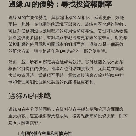
邊緣 AI 的優勢：尋找投資報酬率
邊緣 AI 的主要優勢是，與雲端連結的 AI 相比，延遲更低，效能
更快，此外，在無網路的環境下部署 AI。邊緣 AI 不含網路變數，
可提升任務關鍵型應用程式的可用性和可靠性。它也可能為敏感
資料提供更多隱私，並對網路罪犯造成更有限的攻擊面。對於希
望控制網路使用量和相關成本的組織而言，邊緣 AI 是一個高效
的解決方案，特別是當作為 DAI 系統的一部分使用時。
然而，並非所有 AI 都需要在邊緣端執行。額外硬體的成本必須
權衡它能提供的價值。邊緣 AI 也能增加挑戰性，尤其是在嘗試
大規模管理時。當選項可用時，雲端連接邊緣 AI 節點的集中控
制和管理可能比自動化裝置的效能增強更有利。
邊緣AI的挑戰
邊緣 AI 在有希望的同時，在資料儲存基礎架構和管理方面面臨
重大挑戰，這直接影響業務成果、投資報酬率和投資決策。以下
是五大關鍵挑戰：
有限的儲存容量和可擴充性