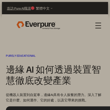
跳
造訪 Pure AI
職涯
繁體中文
至
主
要
內
容
PURELY EDUCATIONAL
邊緣 AI 如何透過裝置智
慧徹底改變產業
從機器人裝置到自駕車，邊緣AI具有令人振奮的潛力。深入了解
它是什麼、如何運作、它的好處，以及它帶來的挑戰。