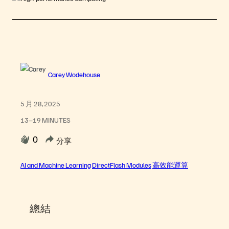
Carey Wodehouse
5 月 28, 2025
13–19 MINUTES
0
分享
AI and Machine Learning
DirectFlash Modules
高效能運算
總結