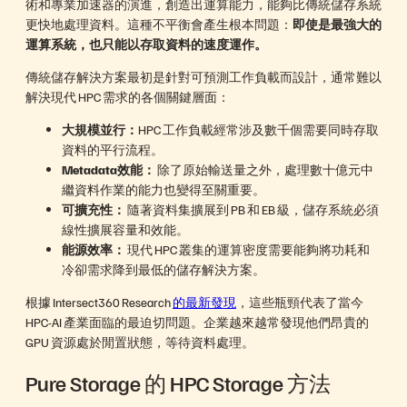
術和專業加速器的演進，創造出運算能力，能夠比傳統儲存系統
更快地處理資料。這種不平衡會產生根本問題：
即使是最強大的
運算系統，也只能以存取資料的速度運作。
傳統儲存解決方案最初是針對可預測工作負載而設計，通常難以
解決現代 HPC 需求的各個關鍵層面：
大規模並行：
HPC 工作負載經常涉及數千個需要同時存取
資料的平行流程。
Metadata效能：
除了原始輸送量之外，處理數十億元中
繼資料作業的能力也變得至關重要。
可擴充性：
隨著資料集擴展到 PB 和 EB 級，儲存系統必須
線性擴展容量和效能。
能源效率：
現代 HPC 叢集的運算密度需要能夠將功耗和
冷卻需求降到最低的儲存解決方案。
根據 Intersect360 Research
的最新發現
，這些瓶頸代表了當今
HPC-AI 產業面臨的最迫切問題。企業越來越常發現他們昂貴的
GPU 資源處於閒置狀態，等待資料處理。
Pure Storage 的 HPC Storage 方法