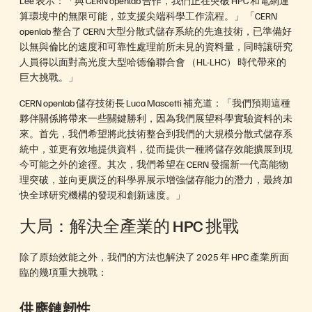
Lee 表示：「與 CERN openlab 合作，我們正在突破 HPC 和電網運
算環境中的無限可能，並支援尖端科學工作流程。」 「CERN
openlab 整合了 CERN 大型分散式儲存系統的先進技術，已準備好
以無與倫比的速度和可靠性處理前所未見的資料量，同時讓研究
人員得以面對高光度大型哈德倫聯合會 （HL-LHC） 時代帶來的
巨大挑戰。」
CERN openlab 儲存技術長 Luca Mascetti 補充道：「我們預期這種
夥伴關係將帶來一些關鍵勝利，因為我們展望科學實驗資料的未
來。首先，我們希望將此技術整合到我們的大規模分散式儲存系
統中，並更有效地提供資料，從而提供一種將儲存效能擴展到現
今可能之外的途徑。其次，我們希望在 CERN 發掘新一代高能物
理突破，並向更廣泛的科學界展示增強儲存能力的潛力，最終加
快全球研究機構的發現和創新速度。」
大局：解決全產業的 HPC 挑戰
除了原始效能之外，我們的方法也解決了 2025 年 HPC 產業所面
臨的幾項重大挑戰：
供應鏈韌性