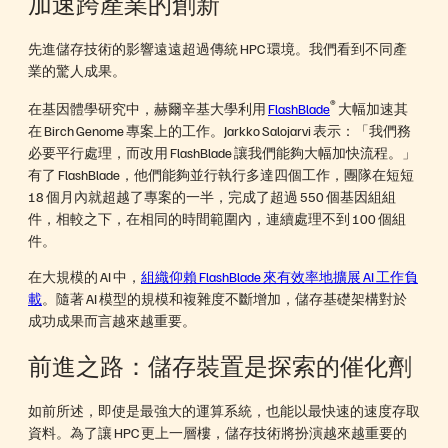
加速跨產業的創新
先進儲存技術的影響遠遠超過傳統 HPC 環境。我們看到不同產
業的驚人成果。
®
在基因體學研究中，赫爾辛基大學利用
FlashBlade
大幅加速其
在 Birch Genome 專案上的工作。Jarkko Salojarvi 表示：「我們務
必要平行處理，而改用 FlashBlade 讓我們能夠大幅加快流程。」
有了 FlashBlade，他們能夠並行執行多達四個工作，團隊在短短
18 個月內就超越了專案的一半，完成了超過 550 個基因組組
件，相較之下，在相同的時間範圍內，連續處理不到 100 個組
件。
在大規模的 AI 中，
組織仰賴 FlashBlade 來有效率地擴展 AI 工作負
載
。隨著 AI 模型的規模和複雜度不斷增加，儲存基礎架構對於
成功成果而言越來越重要。
前進之路：儲存裝置是探索的催化劑
如前所述，即使是最強大的運算系統，也能以最快速的速度存取
資料。為了讓 HPC 更上一層樓，儲存技術將扮演越來越重要的