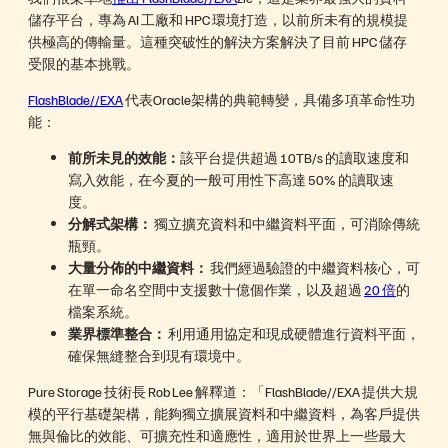
儲存平台，專為 AI 工廠和 HPC 環境打造，以前所未有的規模提
供極高的傳輸量。這種突破性的解決方案解決了目前 HPC 儲存
受限的基本挑戰。
FlashBlade//EXA
代表Oracle架構的典範轉變，具備多項革命性功
能：
前所未見的效能：
該平台提供超過 10TB/s 的讀取速度和
寫入效能，在今夏的一般可用性下高達 50% 的讀取速
度。
分解式架構：
獨立擴充資料和中繼資料平面，可消除傳統
瓶頸。
大量分佈的中繼資料：
我們經過驗證的中繼資料核心，可
在單一命名空間中支援數十億個作業，以及超過
20 倍
的
檔案系統。
業界標準整合：
利用通用協定和現成硬體進行資料平面，
確保無縫整合到現有環境中。
Pure Storage 技術長 Rob Lee 解釋道：「FlashBlade//EXA 提供大規
模的平行基礎架構，能夠獨立擴展資料和中繼資料，為客戶提供
無與倫比的效能、可擴充性和適應性，適用於世界上一些最大