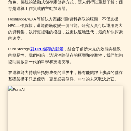
角色。傳統的被動式儲存庫儲存方式，讓人們得以重新了解：儲
存是運算工作負載的主動加速器。
FlashBlade//EXA 等解決方案能消除資料存取的瓶頸，不僅支援
HPC 工作負載，還能徹底改變一切可能。研究人員可以運用更大
的資料集，執行更複雜的模擬，並更快速地迭代，最終加快探索
的速度。
Pure Storage
對 HPC 儲存的願景
，結合了前所未見的效能與極致
的簡易性。我們相信，透過消除儲存的瓶頸和複雜性，我們能夠
協助開啟新一代的科學和技術突破。
在運算能力持續呈指數成長的世界中，擁有能夠跟上步調的儲存
基礎架構不只是優勢，更是必要條件。HPC 的未來取決於它。
FlashBlade//EXA
Experience
the World’s
Most
Powerful