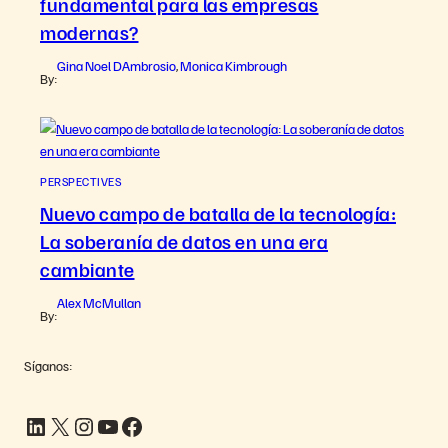
fundamental para las empresas
modernas?
Gina Noel DAmbrosio
Monica Kimbrough
,
By:
PERSPECTIVES
Nuevo campo de batalla de la tecnología:
La soberanía de datos en una era
cambiante
Alex McMullan
By:
Síganos:
LinkedIn
X
Instagram
YouTube
Facebook