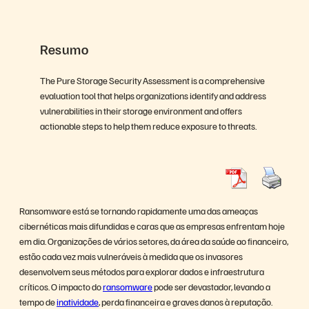
Resumo
The Pure Storage Security Assessment is a comprehensive
evaluation tool that helps organizations identify and address
vulnerabilities in their storage environment and offers
actionable steps to help them reduce exposure to threats.
Ransomware está se tornando rapidamente uma das ameaças
cibernéticas mais difundidas e caras que as empresas enfrentam hoje
em dia. Organizações de vários setores, da área da saúde ao financeiro,
estão cada vez mais vulneráveis à medida que os invasores
desenvolvem seus métodos para explorar dados e infraestrutura
críticos. O impacto do
ransomware
pode ser devastador, levando a
tempo de
inatividade
, perda financeira e graves danos à reputação.