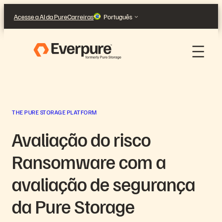
Pular
Acesse a AI da Pure
Carreiras
Português
para
o
conteúdo
THE PURE STORAGE PLATFORM
Avaliação do risco
Ransomware com a
avaliação de segurança
da Pure Storage