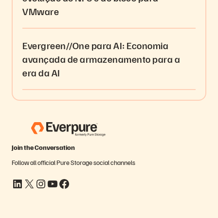
VMware
Evergreen//One para AI: Economia
avançada de armazenamento para a
era da AI
Join the Conversation
Follow all official Pure Storage social channels
LinkedIn
X
Instagram
YouTube
Facebook