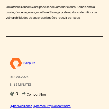
Um ataque ransomware pode ser devastador e caro. Saiba como a
avaliação de segurança da Pure Storage pode ajudar a identificar as
vulnerabilidades da sua organização e reduzir os riscos.
Everpure
DEZ 20, 2024
8–13 MINUTES
0
Compartilhar
Cyber Resilience
Cybersecurity
Ransomware