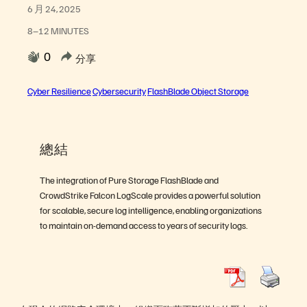
6 月 24, 2025
8–12 MINUTES
0
分享
Cyber Resilience
Cybersecurity
FlashBlade Object Storage
總結
The integration of Pure Storage FlashBlade and
CrowdStrike Falcon LogScale provides a powerful solution
for scalable, secure log intelligence, enabling organizations
to maintain on-demand access to years of security logs.