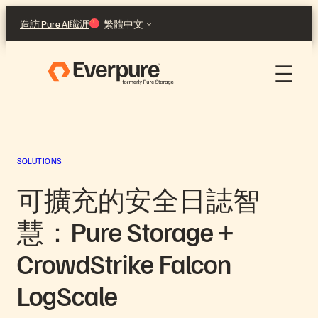
跳
造訪 Pure AI
職涯
繁體中文
至
主
要
內
容
SOLUTIONS
可擴充的安全日誌智
慧：Pure Storage +
CrowdStrike Falcon
LogScale