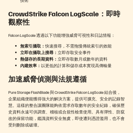
技術
CrowdStrike Falcon LogScale：即時
觀察性
Falcon LogScale 透過以下功能增強威脅可視性和日誌情報：
無索引攝取：
快速搜尋，不需拖慢傳統索引的效能
立即在攝取上搜尋：
立即存取安全事件
熱儲存的長期資料：
立即存取數月或數年的資料
內建效率：
以更低的計算和儲存成本實現高傳輸量
加速威脅偵測與法規遵循
Pure Storage FlashBlade 與 CrowdStrike Falcon LogScale 結合後，
企業組織便能獲得強大的解決方案，提供可擴充、安全的記錄智
慧。這樣的整合讓團隊能夠依需求存取數年的安全紀錄，確保歷
史資料永遠可供調查、稽核或合規性檢查使用。具有彈性、防竄
改的保留功能，鑑識資料安全無虞，即使遭到憑證濫用，也不會
受到刪除或破壞。