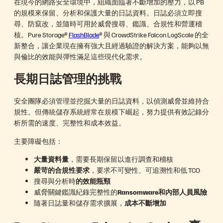
在現今的網路安全環境中，組織面臨著不斷增加的壓力，以 PB
的規模來保留、分析和保護大量的日誌資料。日誌必須立即搜
尋、防竄改，並隨時可用於威脅搜尋、鑑識、合規性和營運稽
核。Pure Storage®
FlashBlade
® 與 CrowdStrike Falcon LogScale 的全
新整合，讓企業現在擁有強大且經過驗證的解決方案，能夠以無
與倫比的效能與彈性滿足這些現代化需求。
長期日誌管理的挑戰
安全團隊必須管理並挖掘大量的日誌資料，以偵測威脅並維持合
規性。但傳統儲存系統經常在規模下崛起，努力提供有效記錄分
析所需的速度、完整性和成本效益。
主要障礙包括：
大量資料量
，需要長期保留以進行調查和稽核
嚴苛的合規性要求
，要求不可變性、可追溯性和低 TCO
搜尋與分析時
的效能瓶頸
威脅關鍵鑑識紀錄完整性的
Ransomware和內部人員風險
隨著日誌量和儲存需求擴展，
成本不斷增加