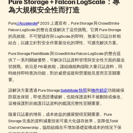
Pure Storage + Falcon LogScale：專
為大規模安全性而打造
Pure
//Accelerate
® 2025 上週宣布，Pure Storage 與 CrowdStrike
Falcon LogScale 的整合直接解決了這些挑戰。它將 Pure Storage
的高效能、不可變儲存與 LogScale 的即時、無索引日誌分析相
結合，以建立針對安全作業最佳化的彈性、可擴充解決方案。
Pure Storage FlashBlade 與 CrowdStrike Falcon LogScale 的整合提
供了一系列關鍵優勢，可解決日誌資料管理與安全性方面的最迫
切挑戰。前沿是 PB 級效能，讓組織能夠擷取大量日誌資料，同
時維持即時查詢功能，對於威脅追蹤和營運能見度而言至關重
要。
該解決方案透過 Pure Storage
SafeMode 快照
和
物件鎖定
功能確保
防竄改保留，即使憑證遭破解，也能保護資料不被刪除或修改。
這種保護對於維護日誌資料的鑑識完整性至關重要。
隨著日誌量的增長，成本效益的擴展變得至關重要。Pure
Storage 先進的資料減量技術可最大化儲存效率，並降低Total
Cost of Ownership，協助組織在不增加基礎架構成本的情況下保