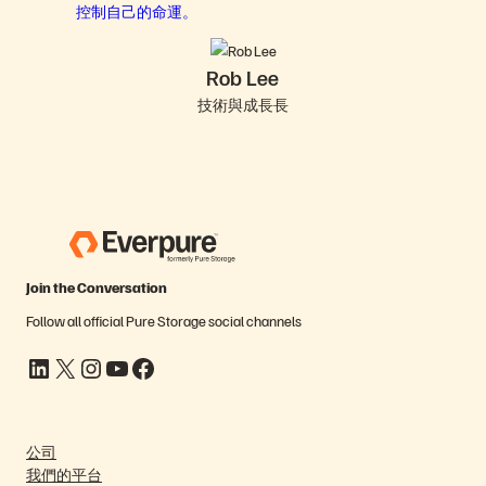
控制自己的命運。
Rob Lee
技術與成長長
Join the Conversation
Follow all official Pure Storage social channels
LinkedIn
X
Instagram
YouTube
Facebook
公司
我們的平台