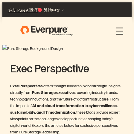
跳
造訪 Pure AI
職涯
繁體中文
至
主
要
內
容
Exec Perspective
Exec Perspectives
offers thought leadership and strategic insights
directly from
Pure Storage executives
, covering industry trends,
technology innovations, and the future of data infrastructure. From
the impact of
AI and cloud transformation
to
cyber resilience,
sustainability, and IT modernization
, these blogs provide expert
viewpoints on the challenges and opportunities shaping today’s
digital world. Explore the articles below for exclusive perspectives
from Pure Storage leadership.