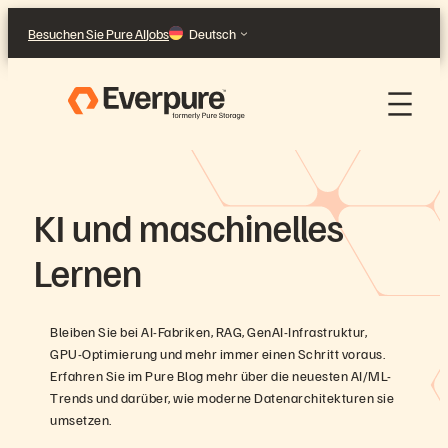
Direkt
Besuchen Sie Pure AI
Jobs
Deutsch
zum
Inhalt
wechseln
KI und maschinelles
Lernen
Bleiben Sie bei AI-Fabriken, RAG, GenAI-Infrastruktur,
GPU-Optimierung und mehr immer einen Schritt voraus.
Erfahren Sie im Pure Blog mehr über die neuesten AI/ML-
Trends und darüber, wie moderne Datenarchitekturen sie
umsetzen.