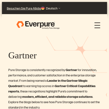
Direkt
Besuchen Sie Pure AI
Jobs
Deutsch
zum
Inhalt
wechseln
Gartner
Pure Storage is consistently recognized by
Gartner
for innovation,
performance, and customer satisfaction in the enterprise storage
market. From being named a
Leader in the Gartner Magic
Quadrant
to earning top scores in
Gartner Critical Capabilities
reports
, these recognitions highlight Pure’s commitment to
delivering
modern, efficient, and reliable storage solutions
.
Explore the blogs below to see how Pure Storage continues to set the
standard in the industry.