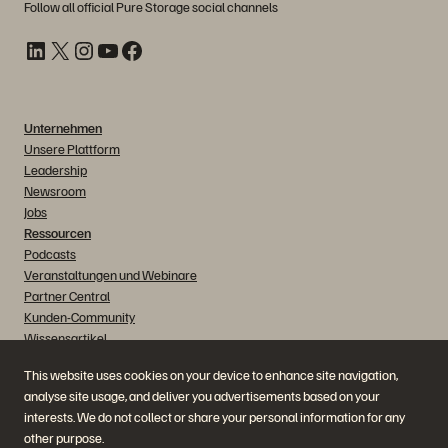
Follow all official Pure Storage social channels
LinkedIn
X
Instagram
YouTube
Facebook
Unternehmen
Unsere Plattform
Leadership
Newsroom
Jobs
Ressourcen
Podcasts
Veranstaltungen und Webinare
Partner Central
Kunden-Community
Wissensartikel
Kontaktieren Sie uns!
This website uses cookies on your device to enhance site navigation,
Vertrieb anrufen
analyse site usage, and deliver you advertisements based on your
interests. We do not collect or share your personal information for any
other purpose.