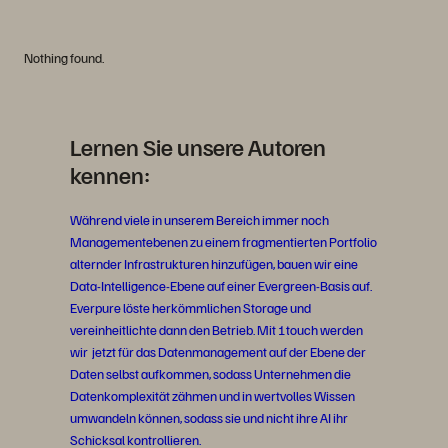
Nothing found.
Lernen Sie unsere Autoren
kennen:
Während viele in unserem Bereich immer noch
Managementebenen zu einem fragmentierten Portfolio
alternder Infrastrukturen hinzufügen, bauen wir eine
Data-Intelligence-Ebene auf einer Evergreen-Basis auf.
Everpure löste herkömmlichen Storage und
vereinheitlichte dann den Betrieb. Mit 1touch werden
wir jetzt für das Datenmanagement auf der Ebene der
Daten selbst aufkommen, sodass Unternehmen die
Datenkomplexität zähmen und in wertvolles Wissen
umwandeln können, sodass sie und nicht ihre AI ihr
Schicksal kontrollieren.