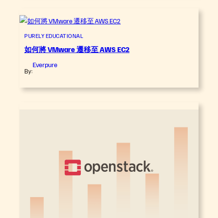
PURELY EDUCATIONAL
如何將 VMware 遷移至 AWS EC2
Everpure
By: