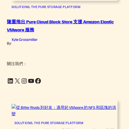
SOLUTIONS
, 
THE PURE STORAGE PLATFORM
隆重推出 Pure Cloud Block Store 支援 Amazon Elastic
VMware 服務
Kyle Grossmiller
By:
關注我們：
LinkedIn
X
Instagram
YouTube
Facebook
SOLUTIONS
, 
THE PURE STORAGE PLATFORM