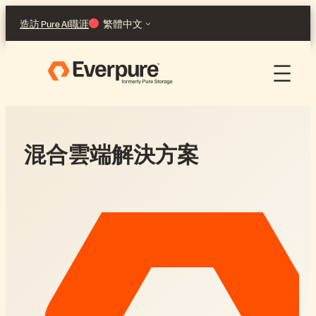
跳
造訪 Pure AI
職涯
繁體中文
至
主
要
內
容
混合雲端解決方案