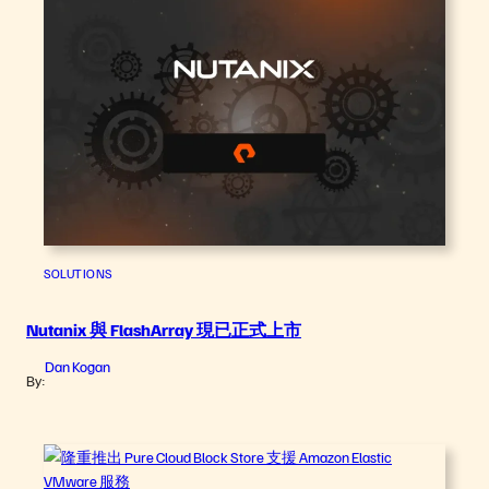
SOLUTIONS
Nutanix 與 FlashArray 現已正式上市
Dan Kogan
By: