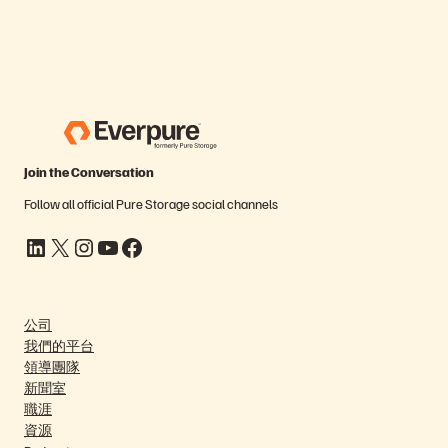
Join the Conversation
Follow all official Pure Storage social channels
LinkedIn
X
Instagram
YouTube
Facebook
公司
我們的平台
領導團隊
新聞室
職涯
資源