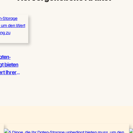
aten-
t bieten
t Ihrer
ng zu