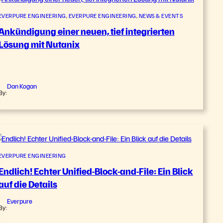
EVERPURE ENGINEERING
, 
EVERPURE ENGINEERING
, 
NEWS & EVENTS
Ankündigung einer neuen, tief integrierten
Lösung mit Nutanix
Dan Kogan
By:
EVERPURE ENGINEERING
Endlich! Echter Unified-Block-and-File: Ein Blick
auf die Details
Everpure
By: