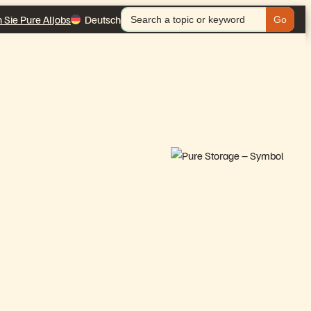
Search
 Sie Pure AI
Jobs
Deutsch
for: