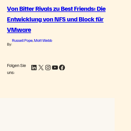
Von Bitter Rivals zu Best Friends: Die
Entwicklung von NFS und Block für
VMware
Russell Pope
Matt Webb
,
By:
Folgen Sie
LinkedIn
X
Instagram
YouTube
Facebook
uns: