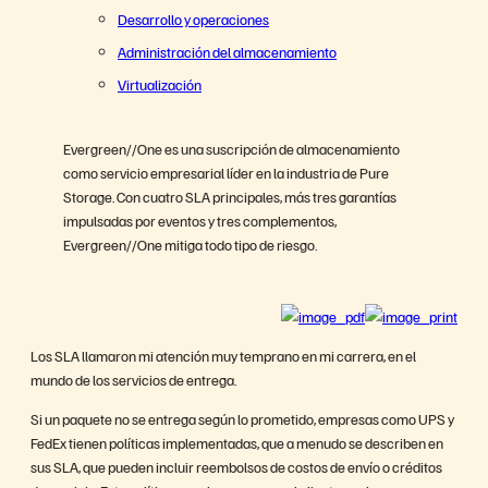
Evergreen//One
Desarrollo y operaciones
Administración del almacenamiento
Virtualización
Resumen
Evergreen//One es una suscripción de almacenamiento
como servicio empresarial líder en la industria de Pure
Storage. Con cuatro SLA principales, más tres garantías
impulsadas por eventos y tres complementos,
Evergreen//One mitiga todo tipo de riesgo.
Los SLA llamaron mi atención muy temprano en mi carrera, en el
mundo de los servicios de entrega.
Si un paquete no se entrega según lo prometido, empresas como UPS y
FedEx tienen políticas implementadas, que a menudo se describen en
sus SLA, que pueden incluir reembolsos de costos de envío o créditos