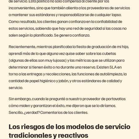
de servicio. Esta política no solo compensa al cliente por los
inconvenientes, sino que también alienta a los proveedores de servicios
a mantener sus estándares y responsabilizarse de cualquier lapso.
Como resultado, los clientes ganan confianza en la confiabilidad de
estos servicios, sabiendo que hay una red de seguridad si las cosas no
salen según lo planificado. Se genera confianza.
Recientemente, mientras planificaba la fiesta de graduación de mi hija,
aprendí más de lo que alguna vez quise saber sobre las cubetas
(algunas de ellas son muy lujosas) y las métricas que se utilizan para
determinar si tienen éxito o no durante una reserva. Existen SLA en
torno a las entregas y recolecciones, las funciones de autolimpieza, la
cantidad de papel higiénico y jabón, y otros estándares de calidad y
servicio.
Sin embargo, cuando le pregunté a nuestro proveedor de portavatios
cómo miden y garantizan el éxito, me dijeron que se lo diríamos.
Sencillo, ¿verdad? Comentarios de los clientes.
Los riesgos de los modelos de servicio
tradicionales y reactivos