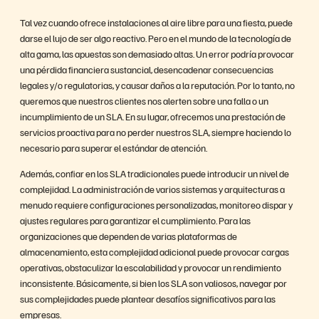
Tal vez cuando ofrece instalaciones al aire libre para una fiesta, puede
darse el lujo de ser algo reactivo. Pero en el mundo de la tecnología de
alta gama, las apuestas son demasiado altas. Un error podría provocar
una pérdida financiera sustancial, desencadenar consecuencias
legales y/o regulatorias, y causar daños a la reputación. Por lo tanto, no
queremos que nuestros clientes nos alerten sobre una falla o un
incumplimiento de un SLA. En su lugar, ofrecemos una prestación de
servicios proactiva para no perder nuestros SLA, siempre haciendo lo
necesario para superar el estándar de atención.
Además, confiar en los SLA tradicionales puede introducir un nivel de
complejidad. La administración de varios sistemas y arquitecturas a
menudo requiere configuraciones personalizadas, monitoreo dispar y
ajustes regulares para garantizar el cumplimiento. Para las
organizaciones que dependen de varias plataformas de
almacenamiento, esta complejidad adicional puede provocar cargas
operativas, obstaculizar la escalabilidad y provocar un rendimiento
inconsistente. Básicamente, si bien los SLA son valiosos, navegar por
sus complejidades puede plantear desafíos significativos para las
empresas.