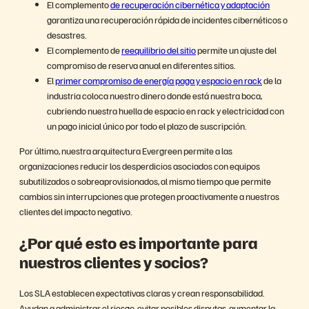
El complemento
de recuperación cibernética y adaptación
garantiza una recuperación rápida de incidentes cibernéticos o
desastres.
El complemento de
reequilibrio del sitio
permite un ajuste del
compromiso de reserva anual en diferentes sitios.
El
primer compromiso de energía paga y espacio en rack
de la
industria coloca nuestro dinero donde está nuestra boca,
cubriendo nuestra huella de espacio en rack y electricidad con
un pago inicial único por todo el plazo de suscripción.
Por último, nuestra arquitectura Evergreen permite a las
organizaciones reducir los desperdicios asociados con equipos
subutilizados o sobreaprovisionados, al mismo tiempo que permite
cambios sin interrupciones que protegen proactivamente a nuestros
clientes del impacto negativo.
¿Por qué esto es importante para
nuestros clientes y socios?
Los SLA establecen expectativas claras y crean responsabilidad.
Ayudan a administrar el riesgo, evitar posibles disputas, aumentar la