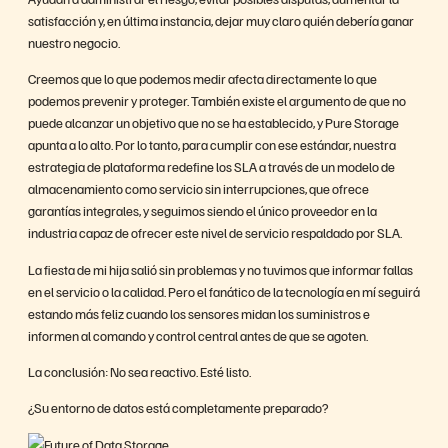
satisfacción y, en última instancia, dejar muy claro quién debería ganar
nuestro negocio.
Creemos que lo que podemos medir afecta directamente lo que
podemos prevenir y proteger. También existe el argumento de que no
puede alcanzar un objetivo que no se ha establecido, y Pure Storage
apunta a lo alto. Por lo tanto, para cumplir con ese estándar, nuestra
estrategia de plataforma redefine los SLA a través de un modelo de
almacenamiento como servicio sin interrupciones, que ofrece
garantías integrales, y seguimos siendo el único proveedor en la
industria capaz de ofrecer este nivel de servicio respaldado por SLA.
La fiesta de mi hija salió sin problemas y no tuvimos que informar fallas
en el servicio o la calidad. Pero el fanático de la tecnología en mí seguirá
estando más feliz cuando los sensores midan los suministros e
informen al comando y control central antes de que se agoten.
La conclusión: No sea reactivo. Esté listo.
¿Su entorno de datos está completamente preparado?