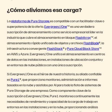
¿Cómo aliviamos esa carga?
La
plataforma de Pure Storage
es compatible con un facilitador clave o
superpotencia de la oferta.
Evergreen//One
™ es una verdadera
suscripción de almacenamiento como servicio empresarial líder en la
industria que cubre el almacenamiento en bloque
FlashArray
™, el
almacenamiento rápido unificado de objetos y archivos
FlashBlade
®, la
infraestructura convergente
FlashStack
® y
Pure Cloud Block Store
™
en AWS y Azure. Evergreen//One unifica el almacenamiento en centros
de datos en las instalaciones, en instalaciones de ubicación conjunta y
en entornos de nube pública con una única suscripción.
Si Evergreen//One es el héroe de nuestra historia, su aliado confiable
es
Pure1
®, que proporciona monitoreo, administración e informes
basados en la nube y asistidos por AI para toda la flota de sistemas de
Pure Storage de una empresa. Como componente clave de la
suscripción a Evergreen//One, Pure1 monitorea continuamente las
necesidades de rendimiento y capacidad de la carga de trabajo en
entornos en las instalaciones y en la nube, proporcionando análisis